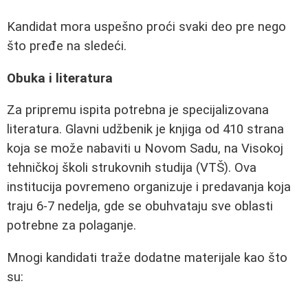
Kandidat mora uspešno proći svaki deo pre nego
što pređe na sledeći.
Obuka i literatura
Za pripremu ispita potrebna je specijalizovana
literatura. Glavni udžbenik je knjiga od 410 strana
koja se može nabaviti u Novom Sadu, na Visokoj
tehničkoj školi strukovnih studija (VTŠ). Ova
institucija povremeno organizuje i predavanja koja
traju 6-7 nedelja, gde se obuhvataju sve oblasti
potrebne za polaganje.
Mnogi kandidati traže dodatne materijale kao što
su: