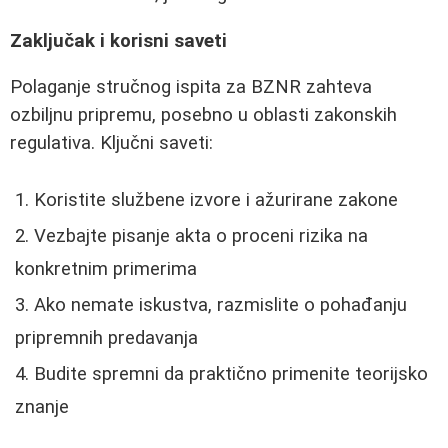
Zaključak i korisni saveti
Polaganje stručnog ispita za BZNR zahteva
ozbiljnu pripremu, posebno u oblasti zakonskih
regulativa. Ključni saveti:
Koristite službene izvore i ažurirane zakone
Vezbajte pisanje akta o proceni rizika na
konkretnim primerima
Ako nemate iskustva, razmislite o pohađanju
pripremnih predavanja
Budite spremni da praktično primenite teorijsko
znanje