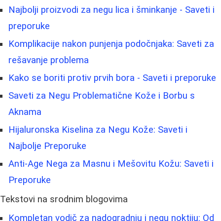
Najbolji proizvodi za negu lica i šminkanje - Saveti i
preporuke
Komplikacije nakon punjenja podočnjaka: Saveti za
rešavanje problema
Kako se boriti protiv prvih bora - Saveti i preporuke
Saveti za Negu Problematične Kože i Borbu s
Aknama
Hijaluronska Kiselina za Negu Kože: Saveti i
Najbolje Preporuke
Anti-Age Nega za Masnu i Mešovitu Kožu: Saveti i
Preporuke
Tekstovi na srodnim blogovima
Kompletan vodič za nadogradnju i negu noktiju: Od