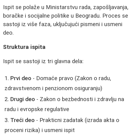
Ispit se polaže u Ministarstvu rada, zapošljavanja,
boračke i socijalne politike u Beogradu. Proces se
sastoji iz više faza, uključujući pismeni i usmeni
deo.
Struktura ispita
Ispit se sastoji iz tri glavna dela:
Prvi deo
- Domaće pravo (Zakon o radu,
zdravstvenom i penzionom osiguranju)
Drugi deo
- Zakon o bezbednosti i zdravlju na
radu i evropske regulative
Treći deo
- Prakticni zadatak (izrada akta o
proceni rizika) i usmeni ispit