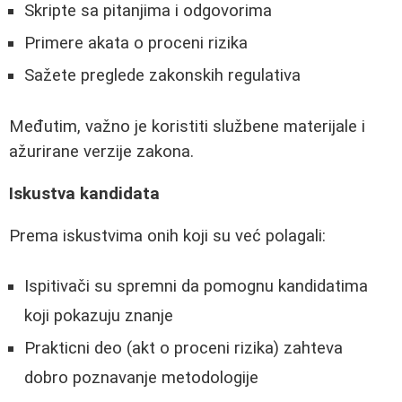
Skripte sa pitanjima i odgovorima
Primere akata o proceni rizika
Sažete preglede zakonskih regulativa
Međutim, važno je koristiti službene materijale i
ažurirane verzije zakona.
Iskustva kandidata
Prema iskustvima onih koji su već polagali:
Ispitivači su spremni da pomognu kandidatima
koji pokazuju znanje
Prakticni deo (akt o proceni rizika) zahteva
dobro poznavanje metodologije