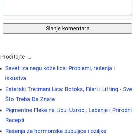
Slanje komentara
Pročitajte i...
Saveti za negu kože lica: Problemi, rešenja i
iskustva
Estetski Tretmani Lica: Botoks, Fileri i Lifting - Sve
Što Treba Da Znate
Pigmentne Fleke na Licu: Uzroci, Lečenje i Prirodni
Recepti
Rešenja za hormonske bubuljice i ožiljke