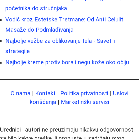
početnika do stručnjaka
Vodič kroz Estetske Tretmane: Od Anti Celulit
Masaže do Podmlađivanja
Najbolje vežbe za oblikovanje tela - Saveti i
strategije
Najbolje kreme protiv bora i negu kože oko očiju
O nama
|
Kontakt
|
Politika privatnosti
|
Uslovi
korišćenja
|
Marketinški servisi
Urednici i autori ne preuzimaju nikakvu odgovornost
za bilo kakve greške ili propuste u sadržaju ovog