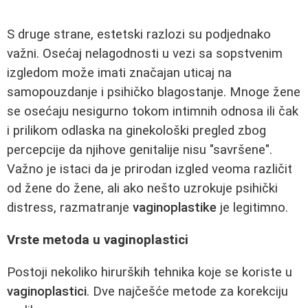
S druge strane, estetski razlozi su podjednako
važni. Osećaj nelagodnosti u vezi sa sopstvenim
izgledom može imati značajan uticaj na
samopouzdanje i psihičko blagostanje. Mnoge žene
se osećaju nesigurno tokom intimnih odnosa ili čak
i prilikom odlaska na ginekološki pregled zbog
percepcije da njihove genitalije nisu "savršene".
Važno je istaci da je prirodan izgled veoma različit
od žene do žene, ali ako nešto uzrokuje psihički
distress, razmatranje
vaginoplastike
je legitimno.
Vrste metoda u vaginoplastici
Postoji nekoliko hirurških tehnika koje se koriste u
vaginoplastici
. Dve najčešće metode za korekciju