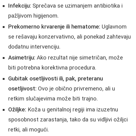
Infekciju:
Sprečava se uzimanjem antibiotika i
pažljivom higijenom.
Prekomerno krvarenje ili hematome:
Uglavnom
se rešavaju konzervativno, ali ponekad zahtevaju
dodatnu intervenciju.
Asimetriju:
Ako rezultat nije simetričan, može
biti potrebna korektivna procedura.
Gubitak osetljivosti ili, pak, preteranu
osetljivost:
Ovo je obično privremeno, ali u
retkim slučajevima može biti trajno.
Ožiljke:
Koža u genitalnoj regiji ima izuzetnu
sposobnost zarastanja, tako da su vidljivi ožiljci
retki, ali mogući.