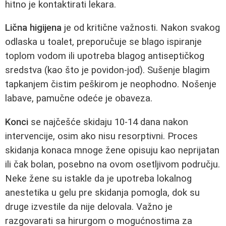
hitno je kontaktirati lekara.
Lična higijena
je od kritične važnosti. Nakon svakog
odlaska u toalet, preporučuje se blago ispiranje
toplom vodom ili upotreba blagog antiseptičkog
sredstva (kao što je povidon-jod). Sušenje blagim
tapkanjem čistim peškirom je neophodno. Nošenje
labave, pamučne odeće je obaveza.
Konci
se najčešće skidaju 10-14 dana nakon
intervencije, osim ako nisu resorptivni. Proces
skidanja konaca mnoge žene opisuju kao neprijatan
ili čak bolan, posebno na ovom osetljivom području.
Neke žene su istakle da je upotreba lokalnog
anestetika u gelu pre skidanja pomogla, dok su
druge izvestile da nije delovala. Važno je
razgovarati sa hirurgom o mogućnostima za