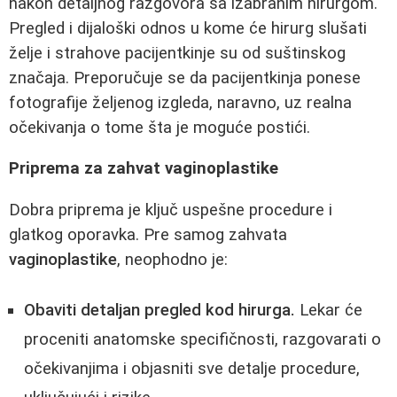
nakon detaljnog razgovora sa izabranim hirurgom.
Pregled i dijaloški odnos u kome će hirurg slušati
želje i strahove pacijentkinje su od suštinskog
značaja. Preporučuje se da pacijentkinja ponese
fotografije željenog izgleda, naravno, uz realna
očekivanja o tome šta je moguće postići.
Priprema za zahvat vaginoplastike
Dobra priprema je ključ uspešne procedure i
glatkog oporavka. Pre samog zahvata
vaginoplastike
, neophodno je:
Obaviti detaljan pregled kod hirurga.
Lekar će
proceniti anatomske specifičnosti, razgovarati o
očekivanjima i objasniti sve detalje procedure,