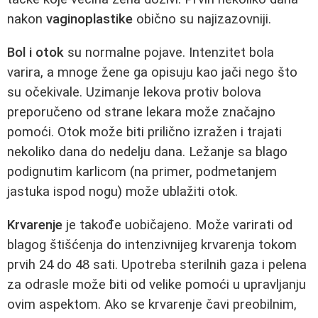
nakon
vaginoplastike
obično su najizazovniji.
Bol i otok
su normalne pojave. Intenzitet bola
varira, a mnoge žene ga opisuju kao jači nego što
su očekivale. Uzimanje lekova protiv bolova
preporučeno od strane lekara može značajno
pomoći. Otok može biti prilično izražen i trajati
nekoliko dana do nedelju dana. Ležanje sa blago
podignutim karlicom (na primer, podmetanjem
jastuka ispod nogu) može ublažiti otok.
Krvarenje
je takođe uobičajeno. Može varirati od
blagog štišćenja do intenzivnijeg krvarenja tokom
prvih 24 do 48 sati. Upotreba sterilnih gaza i pelena
za odrasle može biti od velike pomoći u upravljanju
ovim aspektom. Ako se krvarenje čavi preobilnim,