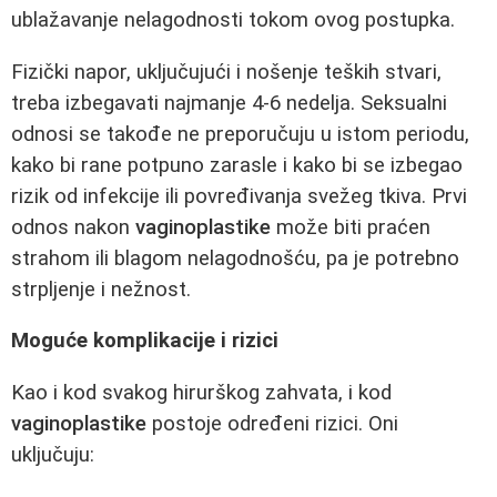
ublažavanje nelagodnosti tokom ovog postupka.
Fizički napor, uključujući i nošenje teških stvari,
treba izbegavati najmanje 4-6 nedelja. Seksualni
odnosi se takođe ne preporučuju u istom periodu,
kako bi rane potpuno zarasle i kako bi se izbegao
rizik od infekcije ili povređivanja svežeg tkiva. Prvi
odnos nakon
vaginoplastike
može biti praćen
strahom ili blagom nelagodnošću, pa je potrebno
strpljenje i nežnost.
Moguće komplikacije i rizici
Kao i kod svakog hirurškog zahvata, i kod
vaginoplastike
postoje određeni rizici. Oni
uključuju: