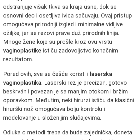
odstranjuje višak tkiva sa kraja usne, dok se
osnovni deo i osetljiva ivica sačuvaju. Ovaj pristup
omogućava prirodniji izgled i minimalne vidljive
ožiljke, jer se rezovi prave duž prirodnih linija.
Mnoge žene koje su prošle kroz ovu vrstu
vaginoplastike
ističu zadovoljstvo konačnim
rezultatom.
Pored ovih, sve se češće koristi i
laserska
vaginoplastika
. Laserski rez je precizan, gotovo
beskrván i povezan je sa manjim otokom i bržim
oporavkom. Međutim, neki hirurzi ističu da klasični
hirurški nož omogućava bolju kontrolu i
modelovanje u složenijim slučajevima.
Odluka o metodi treba da bude zajednička, doneta