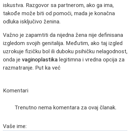
iskustva. Razgovor sa partnerom, ako ga ima,
takođe može biti od pomoći, mada je konačna
odluka isključivo ženina.
Važno je zapamtiti da nijedna žena nije definisana
izgledom svojih genitalija. Međutim, ako taj izgled
uzrokuje fizičku bol ili duboku psihičku nelagodnost,
onda je
vaginoplastika
legitimna i vredna opcija za
razmatranje. Put ka već
Komentari
Trenutno nema komentara za ovaj članak.
Vaše ime: