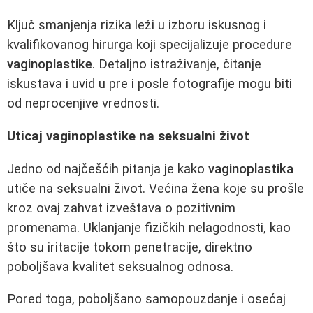
Ključ smanjenja rizika leži u izboru iskusnog i
kvalifikovanog hirurga koji specijalizuje procedure
vaginoplastike
. Detaljno istraživanje, čitanje
iskustava i uvid u pre i posle fotografije mogu biti
od neprocenjive vrednosti.
Uticaj vaginoplastike na seksualni život
Jedno od najčešćih pitanja je kako
vaginoplastika
utiče na seksualni život. Većina žena koje su prošle
kroz ovaj zahvat izveštava o pozitivnim
promenama. Uklanjanje fizičkih nelagodnosti, kao
što su iritacije tokom penetracije, direktno
poboljšava kvalitet seksualnog odnosa.
Pored toga, poboljšano samopouzdanje i osećaj