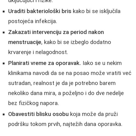
uključujući i rizike.
Uraditi bakteriološki bris
kako bi se isključila
postojеća infekcija.
Zakazati intervenciju za period nakon
menstruacije
, kako bi se izbeglo dodatno
krvarenje i nelagodnost.
Planirati vreme za oporavak.
Iako se u nekim
klinikama navodi da se na posao može vratiti već
sutradan, realnost je da je potrebno barem
nekoliko dana mira, a poželjno i do dve nedelje
bez fizičkog napora.
Obavestiti blisku osobu
koja može da pruži
podršku tokom prvih, najtežih dana oporavka.