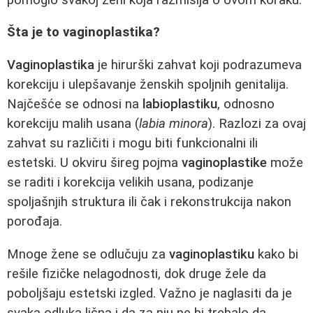
Šta je to vaginoplastika?
Vaginoplastika
je hirurški zahvat koji podrazumeva
korekciju i ulepšavanje ženskih spoljnih genitalija.
Najčešće se odnosi na
labioplastiku
, odnosno
korekciju malih usana (
labia minora
). Razlozi za ovaj
zahvat su različiti i mogu biti funkcionalni ili
estetski. U okviru šireg pojma
vaginoplastike
može
se raditi i korekcija velikih usana, podizanje
spoljašnjih struktura ili čak i rekonstrukcija nakon
porođaja.
Mnoge žene se odlučuju za
vaginoplastiku
kako bi
rešile fizičke nelagodnosti, dok druge žele da
poboljšaju estetski izgled. Važno je naglasiti da je
svaka odluka lična i da za nju ne bi trebalo da