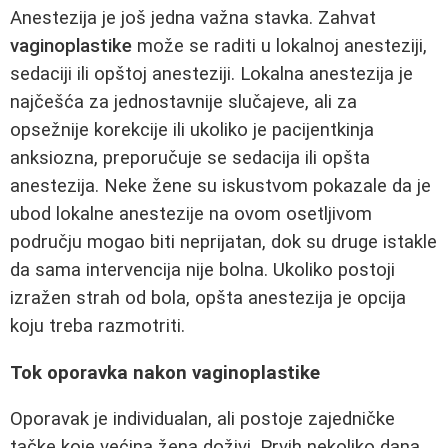
Anestezija je još jedna važna stavka. Zahvat
vaginoplastike
može se raditi u lokalnoj anesteziji,
sedaciji ili opštoj anesteziji. Lokalna anestezija je
najčešća za jednostavnije slučajeve, ali za
opsežnije korekcije ili ukoliko je pacijentkinja
anksiozna, preporučuje se sedacija ili opšta
anestezija. Neke žene su iskustvom pokazale da je
ubod lokalne anestezije na ovom osetljivom
području mogao biti neprijatan, dok su druge istakle
da sama intervencija nije bolna. Ukoliko postoji
izražen strah od bola, opšta anestezija je opcija
koju treba razmotriti.
Tok oporavka nakon vaginoplastike
Oporavak je individualan, ali postoje zajedničke
tačke koje većina žena doživi. Prvih nekoliko dana