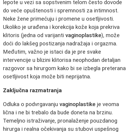
lepote u vezi sa sopstvenim telom često dovode
do veće opuštenosti i spremnosti za intimnost.
Neke žene primećuju i promene u osetljivosti.
Ukoliko je urađena i korekcija kože koja prekriva
klitoris (jedna od varijanti
vaginoplastike
), može
doći do lakšeg postizanja nadražaja i orgazma.
Međutim, važno je istaci da je pre svake
intervencije u blizini klitorisa neophodan detaljan
razgovor sa hirurgom kako bi se izbegla preterana
osetljivost koja može biti neprijatna.
Zaključna razmatranja
Odluka o podvrgavanju
vaginoplastike
je veoma
lična i ne bi trebalo da bude doneta na brzinu.
Temeljno istraživanje, pronalaženje pouzdanog
hirurga i realna očekivanja su stubovi uspešnog