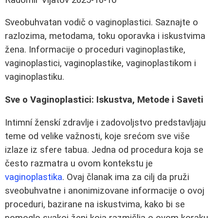
Sveobuhvatan vodič o vaginoplastici. Saznajte o
razlozima, metodama, toku oporavka i iskustvima
žena. Informacije o proceduri vaginoplastike,
vaginoplastici, vaginoplastike, vaginoplastikom i
vaginoplastiku.
Sve o Vaginoplastici: Iskustva, Metode i Saveti
Intimní ženskí zdravlje i zadovoljstvo predstavljaju
teme od velike važnosti, koje srećom sve više
izlaze iz sfere tabua. Jedna od procedura koja se
često razmatra u ovom kontekstu je
vaginoplastika
. Ovaj članak ima za cilj da pruži
sveobuhvatne i anonimizovane informacije o ovoj
proceduri, bazirane na iskustvima, kako bi se
pomoglo svakoj ženi koja razmišlja o ovom koraku.