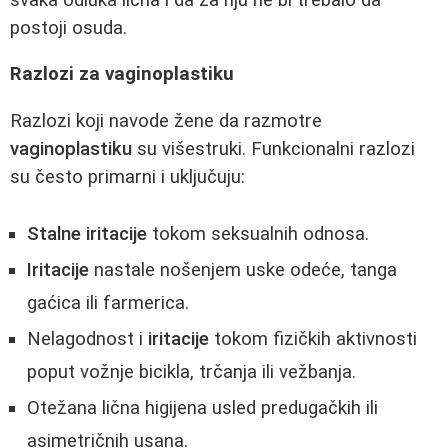
postoji osuda.
Razlozi za vaginoplastiku
Razlozi koji navode žene da razmotre
vaginoplastiku
su višestruki. Funkcionalni razlozi
su često primarni i uključuju:
Stalne iritacije
tokom seksualnih odnosa.
Iritacije
nastale nošenjem uske odeće, tanga
gaćica ili farmerica.
Nelagodnost i
iritacije
tokom fizičkih aktivnosti
poput vožnje bicikla, trčanja ili vežbanja.
Otežana lična higijena usled predugačkih ili
asimetričnih usana.