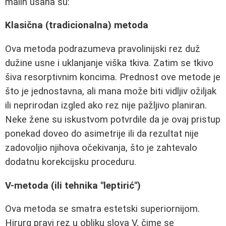
malih usana su:
Klasična (tradicionalna) metoda
Ova metoda podrazumeva pravolinijski rez duž
dužine usne i uklanjanje viška tkiva. Zatim se tkivo
šiva resorptivnim koncima. Prednost ove metode je
što je jednostavna, ali mana može biti vidljiv ožiljak
ili neprirodan izgled ako rez nije pažljivo planiran.
Neke žene su iskustvom potvrdile da je ovaj pristup
ponekad doveo do asimetrije ili da rezultat nije
zadovoljio njihova očekivanja, što je zahtevalo
dodatnu korekcijsku proceduru.
V-metoda (ili tehnika "leptirić")
Ova metoda se smatra estetski superiornijom.
Hirurg pravi rez u obliku slova V, čime se