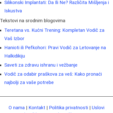
Silikonski Implantati: Da Ili Ne? Različita Mišljenja i
Iskustva
Tekstovi na srodnim blogovima
Teretana vs. Kućni Trening: Kompletan Vodič za
Vaš Izbor
Hanioti ili Pefkohori: Pravi Vodič za Letovanje na
Halkidikiju
Saveti za zdravu ishranu i vežbanje
Vodič za odabir praškova za veš: Kako pronaći
najbolji za vaše potrebe
O nama
|
Kontakt
|
Politika privatnosti
|
Uslovi