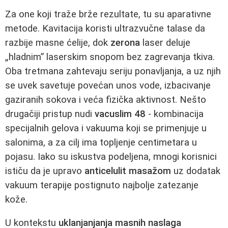
Za one koji traže brže rezultate, tu su aparativne
metode. Kavitacija koristi ultrazvučne talase da
razbije masne ćelije, dok
zerona
laser deluje
„hladnim” laserskim snopom bez zagrevanja tkiva.
Oba tretmana zahtevaju seriju ponavljanja, a uz njih
se uvek savetuje povećan unos vode, izbacivanje
gaziranih sokova i veća fizička aktivnost. Nešto
drugačiji pristup nudi
vacuslim 48
- kombinacija
specijalnih gelova i vakuuma koji se primenjuje u
salonima, a za cilj ima topljenje centimetara u
pojasu. Iako su iskustva podeljena, mnogi korisnici
ističu da je upravo
anticelulit masažom
uz dodatak
vakuum terapije postignuto najbolje zatezanje
kože.
U kontekstu
uklanjanjanja masnih naslaga