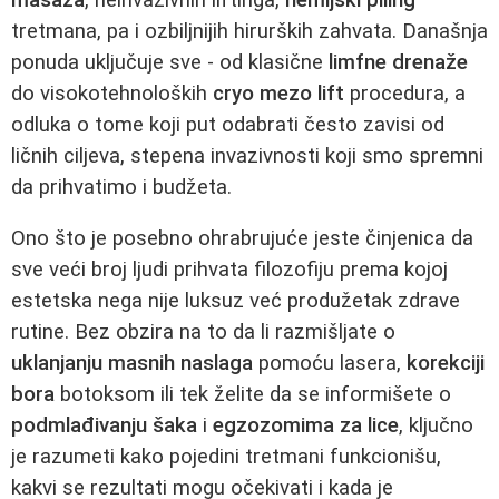
tretmana, pa i ozbiljnijih hirurških zahvata. Današnja
ponuda uključuje sve - od klasične
limfne drenaže
do visokotehnoloških
cryo mezo lift
procedura, a
odluka o tome koji put odabrati često zavisi od
ličnih ciljeva, stepena invazivnosti koji smo spremni
da prihvatimo i budžeta.
Ono što je posebno ohrabrujuće jeste činjenica da
sve veći broj ljudi prihvata filozofiju prema kojoj
estetska nega nije luksuz već produžetak zdrave
rutine. Bez obzira na to da li razmišljate o
uklanjanju masnih naslaga
pomoću lasera,
korekciji
bora
botoksom ili tek želite da se informišete o
podmlađivanju šaka
i
egzozomima za lice
, ključno
je razumeti kako pojedini tretmani funkcionišu,
kakvi se rezultati mogu očekivati i kada je