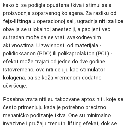
kako bi se podigla opuštena tkiva i stimulisala
proizvodnja sopstvenog kolagena. Za razliku od
fejs-liftinga
u operacionoj sali, ugradnja
niti za lice
obavlja se u lokalnoj anesteziji, a pacijent već
sutradan može da se vrati svakodnevnim
aktivnostima. U zavisnosti od materijala -
polidioksanon (PDO) ili polikaprolakton (PCL) -
efekat može trajati od jedne do dve godine.
Istovremeno, ove niti deluju kao
stimulator
kolagena
, pa se koža vremenom dodatno
učvršćuje.
Posebna vrsta niti su takozvane aptos niti, koje se
često primenjuju kada je potrebno precizno
mehaničko podizanje tkiva. One su minimalno
invazivne i pružaju trenutni lifting efekat, dok se