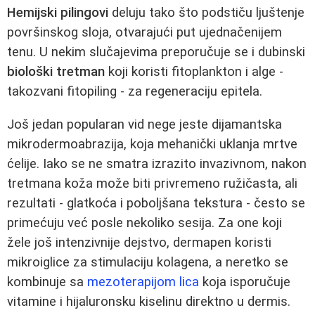
Hemijski pilingovi
deluju tako što podstiču ljuštenje
površinskog sloja, otvarajući put ujednačenijem
tenu. U nekim slučajevima preporučuje se i dubinski
biološki tretman
koji koristi fitoplankton i alge -
takozvani fitopiling - za regeneraciju epitela.
Još jedan popularan vid nege jeste dijamantska
mikrodermoabrazija, koja mehanički uklanja mrtve
ćelije. Iako se ne smatra izrazito invazivnom, nakon
tretmana koža može biti privremeno ružičasta, ali
rezultati - glatkoća i poboljšana tekstura - često se
primećuju već posle nekoliko sesija. Za one koji
žele još intenzivnije dejstvo, dermapen koristi
mikroiglice za stimulaciju kolagena, a neretko se
kombinuje sa
mezoterapijom lica
koja isporučuje
vitamine i hijaluronsku kiselinu direktno u dermis.