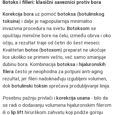
Botoks i filleri: klasični saveznici protiv bora
Korekcija bora
uz pomoć
botoksa
(
botulinskog
toksina
) i dalje je najpopularnija minimalno
invazivna procedura na svetu.
Botoksom
se
opuštaju mimične bore na čelu, između obrva i oko
očiju, a rezultat traje od četiri do šest meseci.
Kvalitetan
botox
(
botoxom
) preparat ne ukočuje
lice ukoliko se primeni vešto, već samo smanjuje
dubinu bora. Kombinacija
botoksa
i
hijaluronskih
filera
često je neophodna za potpuni anti-aging
rezultat, jer fileri nadoknađuju izgubljeni volumen,
dok
botulinski toksin
sprečava produbljivanje linija.
Posebnu pažnju privlači i
korekcija usana
- bilo da
se radi o dodavanju volumena hijaluronskim filerom
ili o
lip lift
hirurškom zahvatu koji podiže gornju