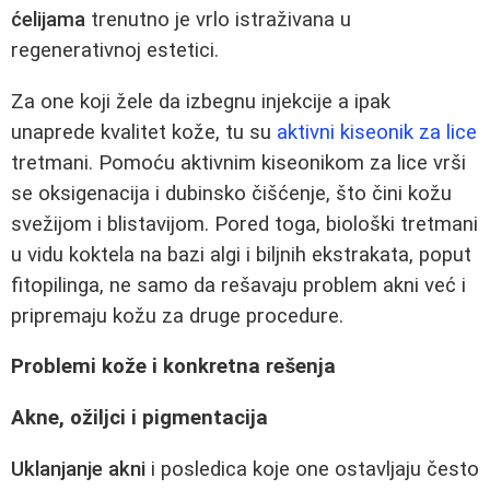
ćelijama
trenutno je vrlo istraživana u
regenerativnoj estetici.
Za one koji žele da izbegnu injekcije a ipak
unaprede kvalitet kože, tu su
aktivni kiseonik za lice
tretmani. Pomoću aktivnim kiseonikom za lice vrši
se oksigenacija i dubinsko čišćenje, što čini kožu
svežijom i blistavijom. Pored toga, biološki tretmani
u vidu koktela na bazi algi i biljnih ekstrakata, poput
fitopilinga, ne samo da rešavaju problem akni već i
pripremaju kožu za druge procedure.
Problemi kože i konkretna rešenja
Akne, ožiljci i pigmentacija
Uklanjanje akni
i posledica koje one ostavljaju često