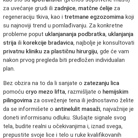
za uvećanje grudi ili
zadnjice
,
matčne ćelije
za
regeneraciju tkiva, kao i
tretmane egzozomima
koji
su najnoviji trend u pomlađivanju. Za konkretne
probleme poput
uklanjananja podbratka
,
uklanjanja
strija
ili
korekcije bradavica
, najbolje je konsultovati
privatnu kliniku za plastičnu hirurgiju
, gde će vam
nakon prvog pregleda biti predložen individualan
plan.
Bez obzira na to da li sanjate o
zatezanju lica
pomoću
cryo mezo lifta
, razmišljate o
hemijskim
pilingovima
za osveženje tena ili jednostavno želite
da se informišete o
antinelulit masaži
, najvažnije je
doneti informisanu odluku. Slušajte signale svog
tela, budite realni u očekivanjima i, iznad svega,
prepustite svoje lice i telo u ruke kvalifikovanih