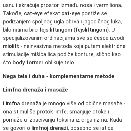
usnu i skraćuje prostor između nosa i vermiliona.
Takođe,
cat-eye
efekat
cat-eye
postiže se
podizanjem spoljnog ugla obrva i jagodičnog luka,
bilo nitima bilo
fejs liftingom
(
fejsliftingom
). U
specijalizovanim ordinacijama sve se češće izvodi i
miolift
- neinvazivna metoda koja putem električne
stimulacije mišića lica podiže konture, slično kao
što
body former
oblikuje telo.
Nega tela i duha - komplementarne metode
Limfna drenaža i masaže
Limfna drenaža
je mnogo više od obične masaže -
ona stimuliše protok limfe, smanjuje otoke i
pomaže u izbacivanju toksina iz organizma. Kada
se govori o
limfnoj drenaži
, posebno se ističe