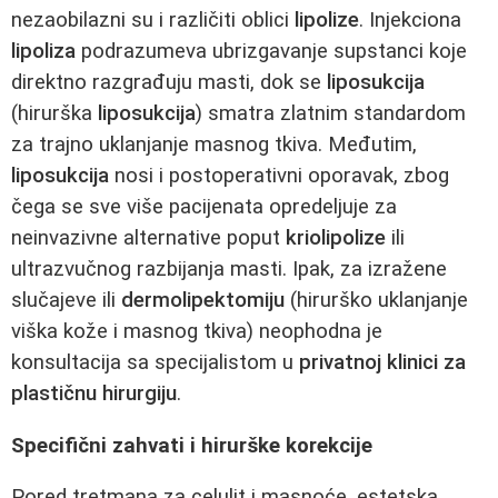
nezaobilazni su i različiti oblici
lipolize
. Injekciona
lipoliza
podrazumeva ubrizgavanje supstanci koje
direktno razgrađuju masti, dok se
liposukcija
(hirurška
liposukcija
) smatra zlatnim standardom
za trajno uklanjanje masnog tkiva. Međutim,
liposukcija
nosi i postoperativni oporavak, zbog
čega se sve više pacijenata opredeljuje za
neinvazivne alternative poput
kriolipolize
ili
ultrazvučnog razbijanja masti. Ipak, za izražene
slučajeve ili
dermolipektomiju
(hirurško uklanjanje
viška kože i masnog tkiva) neophodna je
konsultacija sa specijalistom u
privatnoj klinici za
plastičnu hirurgiju
.
Specifični zahvati i hirurške korekcije
Pored tretmana za celulit i masnoće, estetska