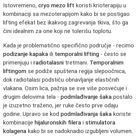
Istovremeno,
cryo mezo lift
koristi krioterapiju u
kombinaciji sa mezoterapijom kako bi se postigao
lifting efekat bez ikakvog zagrevanja tkiva, što ga
čini idealnim za one koji ne tolerišu toplotu.
Kada je problematično specifično područje - recimo
podizanje kapaka
ili
temporalni lifting
- često se
primenjuju i
radiotalasni
tretmani.
Temporalnim
liftingom
se podiže spuštena regija slepoočnica,
dok radiotalasi podstiču obnavljanje elastičnih
vlakana. Osim lica, pažnja se sve više posvećuje i
drugim delovima tela -
podmlađivanje šaka
postalo
je izuzetno traženo, jer ruke često prve odaju
godine. Upravo se kod
podmlađivanja šaka
koriste
kombinacije
hijaluronskih filera
i
stimulatora
kolagena
kako bi se nadoknadio izgubljeni volumen.