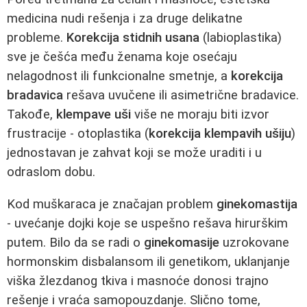
medicina nudi rešenja i za druge delikatne
probleme.
Korekcija stidnih usana
(labioplastika)
sve je češća među ženama koje osećaju
nelagodnost ili funkcionalne smetnje, a
korekcija
bradavica
rešava uvučene ili asimetrične bradavice.
Takođe,
klempave uši
više ne moraju biti izvor
frustracije - otoplastika (
korekcija klempavih ušiju
)
jednostavan je zahvat koji se može uraditi i u
odraslom dobu.
Kod muškaraca je značajan problem
ginekomastija
- uvećanje dojki koje se uspešno rešava hirurškim
putem. Bilo da se radi o
ginekomasije
uzrokovane
hormonskim disbalansom ili genetikom, uklanjanje
viška žlezdanog tkiva i masnoće donosi trajno
rešenje i vraća samopouzdanje. Slično tome,