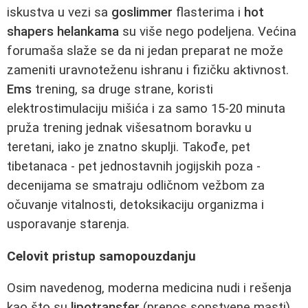
iskustva u vezi sa
goslimmer
flasterima i
hot
shapers helankama
su više nego podeljena. Većina
forumaša slaže se da ni jedan preparat ne može
zameniti uravnoteženu ishranu i fizičku aktivnost.
Ems
trening, sa druge strane, koristi
elektrostimulaciju mišića i za samo 15-20 minuta
pruža trening jednak višesatnom boravku u
teretani, iako je znatno skuplji. Takođe, pet
tibetanaca - pet jednostavnih jogijskih poza -
decenijama se smatraju odličnom vežbom za
očuvanje vitalnosti, detoksikaciju organizma i
usporavanje starenja.
Celovit pristup samopouzdanju
Osim navedenog, moderna medicina nudi i rešenja
kao što su
lipotransfer
(prenos sopstvene masti)