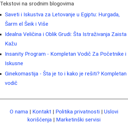
Tekstovi na srodnim blogovima
Saveti i Iskustva za Letovanje u Egiptu: Hurgada,
Šarm el Šeik i Više
Idealna Veličina i Oblik Grudi: Šta Istraživanja Zaista
Kažu
Insanity Program - Kompletan Vodič Za Početnike i
Iskusne
Ginekomastija - Šta je to i kako je rešiti? Kompletan
vodič
O nama
|
Kontakt
|
Politika privatnosti
|
Uslovi
korišćenja
|
Marketinški servisi