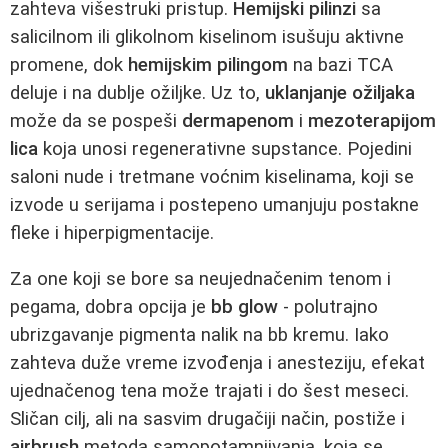
zahteva višestruki pristup.
Hemijski pilinzi
sa
salicilnom ili glikolnom kiselinom isušuju aktivne
promene, dok
hemijskim pilingom
na bazi TCA
deluje i na dublje ožiljke. Uz to,
uklanjanje ožiljaka
može da se pospeši
dermapenom
i
mezoterapijom
lica
koja unosi regenerativne supstance. Pojedini
saloni nude i tretmane voćnim kiselinama, koji se
izvode u serijama i postepeno umanjuju postakne
fleke i hiperpigmentacije.
Za one koji se bore sa neujednačenim tenom i
pegama, dobra opcija je
bb glow
- polutrajno
ubrizgavanje pigmenta nalik na bb kremu. Iako
zahteva duže vreme izvođenja i anesteziju, efekat
ujednačenog tena može trajati i do šest meseci.
Sličan cilj, ali na sasvim drugačiji način, postiže i
airbrush
metoda samopotamnjivanja, koja se