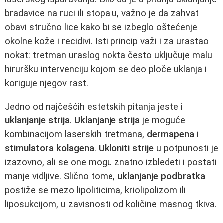
bradavice na ruci ili stopalu, važno je da zahvat
obavi stručno lice kako bi se izbeglo oštećenje
okolne kože i recidivi. Isti princip važi i za urastao
nokat: tretman uraslog nokta često uključuje malu
hiruršku intervenciju kojom se deo ploče uklanja i
koriguje njegov rast.
Jedno od najčešćih estetskih pitanja jeste i
uklanjanje strija
.
Uklanjanje strija
je moguće
kombinacijom laserskih tretmana,
dermapena
i
stimulatora kolagena
.
Ukloniti strije
u potpunosti je
izazovno, ali se one mogu znatno izbledeti i postati
manje vidljive. Slično tome,
uklanjanje podbratka
postiže se mezo lipoliticima, kriolipolizom ili
liposukcijom, u zavisnosti od količine masnog tkiva.