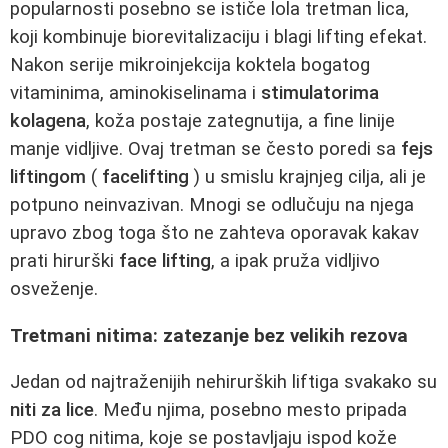
popularnosti posebno se ističe lola tretman lica,
koji kombinuje biorevitalizaciju i blagi lifting efekat.
Nakon serije mikroinjekcija koktela bogatog
vitaminima, aminokiselinama i
stimulatorima
kolagena
, koža postaje zategnutija, a fine linije
manje vidljive. Ovaj tretman se često poredi sa
fejs
liftingom
(
facelifting
) u smislu krajnjeg cilja, ali je
potpuno neinvazivan. Mnogi se odlučuju na njega
upravo zbog toga što ne zahteva oporavak kakav
prati hirurški
face lifting
, a ipak pruža vidljivo
osveženje.
Tretmani nitima: zatezanje bez velikih rezova
Jedan od najtraženijih nehirurških liftiga svakako su
niti za lice
. Među njima, posebno mesto pripada
PDO cog nitima, koje se postavljaju ispod kože