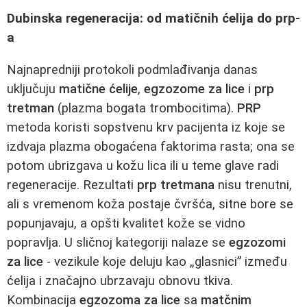
Dubinska regeneracija: od matičnih ćelija do prp-
a
Najnapredniji protokoli podmlađivanja danas
uključuju
matične ćelije
,
egzozome za lice
i
prp
tretman
(plazma bogata trombocitima).
PRP
metoda koristi sopstvenu krv pacijenta iz koje se
izdvaja plazma obogaćena faktorima rasta; ona se
potom ubrizgava u kožu lica ili u teme glave radi
regeneracije. Rezultati
prp tretmana
nisu trenutni,
ali s vremenom koža postaje čvršća, sitne bore se
popunjavaju, a opšti kvalitet kože se vidno
popravlja. U sličnoj kategoriji nalaze se
egzozomi
za lice
- vezikule koje deluju kao „glasnici” između
ćelija i značajno ubrzavaju obnovu tkiva.
Kombinacija
egzozoma za lice
sa
matčnim