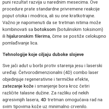
puni rezultat razvija u narednim mesecima. Ove
procedure prate standardne privremene reakcije
poput otoka i modrica, ali su one kratkotrajne.
Važno je napomenuti da se tretman nitima može
kombinovati sa
botoksom
(botulinskim toksinom)
ili
hijaluronskim filerima
, čime se postiže celokupno
pomlađivanje lica.
Tehnologije koje ciljaju duboke slojeve
Sve jači adut u borbi protiv starenja jesu i laserski
uređaji. Četvorodimenzionalni (4D) combo laser
objedinjuje regenerativne i termičke efekte,
zatezanje kože
i smanjenje bora kroz četiri
različite talasne dužine. Za razliku od nekih
agresivnijih lasera,
4D
tretman omogućava rad na
svim tipovima kože uz minimalno crvenilo.