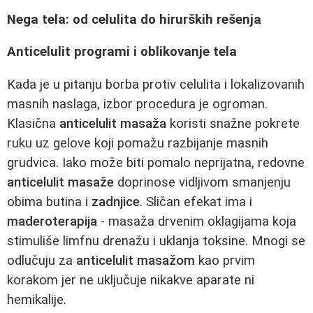
Nega tela: od celulita do hirurških rešenja
Anticelulit programi i oblikovanje tela
Kada je u pitanju borba protiv celulita i lokalizovanih
masnih naslaga, izbor procedura je ogroman.
Klasična
anticelulit masaža
koristi snažne pokrete
ruku uz gelove koji pomažu razbijanje masnih
grudvica. Iako može biti pomalo neprijatna, redovne
anticelulit masaže
doprinose vidljivom smanjenju
obima butina i
zadnjice
. Sličan efekat ima i
maderoterapija
- masaža drvenim oklagijama koja
stimuliše limfnu drenažu i uklanja toksine. Mnogi se
odlučuju za
anticelulit masažom
kao prvim
korakom jer ne uključuje nikakve aparate ni
hemikalije.