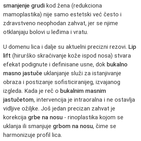
smanjenje grudi
kod žena (redukciona
mamoplastika) nije samo estetski već često i
zdravstveno neophodan zahvat, jer se njime
otklanjaju bolovi u leđima i vratu.
U domenu lica i dalje su aktuelni precizni rezovi.
Lip
lift
(hirurško skraćivanje kože ispod nosa) stvara
efekat podignute i definisane usne, dok
bukalno
masno jastuče
uklanjanje služi za istanjivanje
obraza i postizanje sofisticiranijeg, izvajanog
izgleda. Kada je reč o
bukalnim masnim
jastučetom
, intervencija je intraoralna i ne ostavlja
vidljive ožiljke. Još jedan precizan zahvat je
korekcija
grbe na nosu
- rinoplastika kojom se
uklanja ili smanjuje
grbom na nosu
, čime se
harmonizuje profil lica.