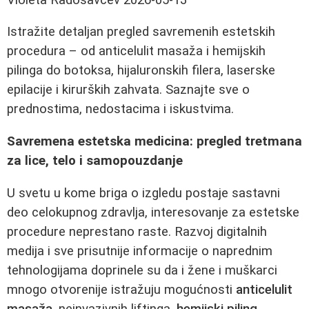
Istražite detaljan pregled savremenih estetskih
procedura – od anticelulit masaža i hemijskih
pilinga do botoksa, hijaluronskih filera, laserske
epilacije i kirurških zahvata. Saznajte sve o
prednostima, nedostacima i iskustvima.
Savremena estetska medicina: pregled tretmana
za lice, telo i samopouzdanje
U svetu u kome briga o izgledu postaje sastavni
deo celokupnog zdravlja, interesovanje za estetske
procedure neprestano raste. Razvoj digitalnih
medija i sve prisutnije informacije o naprednim
tehnologijama doprinele su da i žene i muškarci
mnogo otvorenije istražuju mogućnosti
anticelulit
masaža
, neinvazivnih liftinga,
hemijski piling