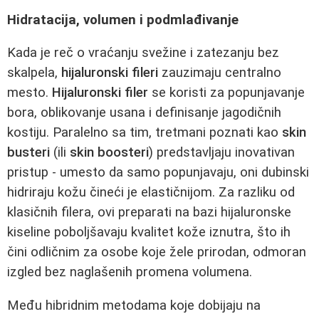
Hidratacija, volumen i podmlađivanje
Kada je reč o vraćanju svežine i zatezanju bez
skalpela,
hijaluronski fileri
zauzimaju centralno
mesto.
Hijaluronski filer
se koristi za popunjavanje
bora, oblikovanje usana i definisanje jagodičnih
kostiju. Paralelno sa tim, tretmani poznati kao
skin
busteri
(ili
skin boosteri
) predstavljaju inovativan
pristup - umesto da samo popunjavaju, oni dubinski
hidriraju kožu čineći je elastičnijom. Za razliku od
klasičnih filera, ovi preparati na bazi hijaluronske
kiseline poboljšavaju kvalitet kože iznutra, što ih
čini odličnim za osobe koje žele prirodan, odmoran
izgled bez naglašenih promena volumena.
Među hibridnim metodama koje dobijaju na