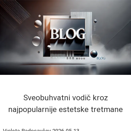
Sveobuhvatni vodič kroz
najpopularnije estetske tretmane
Violeta Radosavčev
2026-05-13