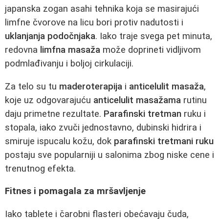
japanska zogan asahi tehnika koja se masirajući
limfne čvorove na licu bori protiv nadutosti i
uklanjanja podočnjaka
. Iako traje svega pet minuta,
redovna
limfna masaža
može doprineti vidljivom
podmlađivanju i boljoj cirkulaciji.
Za telo su tu
maderoterapija
i
anticelulit masaža
,
koje uz odgovarajuću
anticelulit masažama
rutinu
daju primetne rezultate.
Parafinski tretman
ruku i
stopala, iako zvuči jednostavno, dubinski hidrira i
smiruje ispucalu kožu, dok
parafinski tretmani ruku
postaju sve popularniji u salonima zbog niske cene i
trenutnog efekta.
Fitnes i pomagala za mršavljenje
Iako tablete i čarobni flasteri obećavaju čuda,