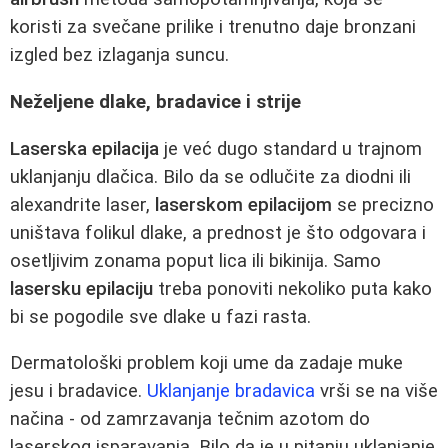
koristi za svečane prilike i trenutno daje bronzani
izgled bez izlaganja suncu.
Neželjene dlake, bradavice i strije
Laserska epilacija
je već dugo standard u trajnom
uklanjanju dlačica. Bilo da se odlučite za diodni ili
alexandrite laser,
laserskom epilacijom
se precizno
uništava folikul dlake, a prednost je što odgovara i
osetljivim zonama poput lica ili bikinija. Samo
lasersku epilaciju
treba ponoviti nekoliko puta kako
bi se pogodile sve dlake u fazi rasta.
Dermatološki problem koji ume da zadaje muke
jesu i bradavice.
Uklanjanje bradavica
vrši se na više
načina - od zamrzavanja tečnim azotom do
laserskog isparavanja. Bilo da je u pitanju uklanjanje