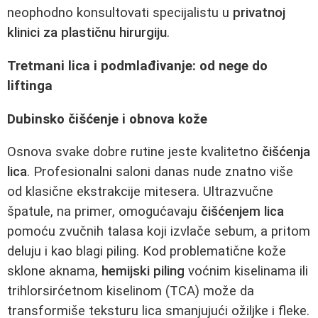
neophodno konsultovati specijalistu u
privatnoj
klinici za plastičnu hirurgiju
.
Tretmani lica i podmlađivanje: od nege do
liftinga
Dubinsko čišćenje i obnova kože
Osnova svake dobre rutine jeste kvalitetno
čišćenja
lica
. Profesionalni saloni danas nude znatno više
od klasične ekstrakcije mitesera. Ultrazvučne
špatule, na primer, omogućavaju
čišćenjem lica
pomoću zvučnih talasa koji izvlače sebum, a pritom
deluju i kao blagi piling. Kod problematične kože
sklone aknama,
hemijski piling
voćnim kiselinama ili
trihlorsirćetnom kiselinom (TCA) može da
transformiše teksturu lica smanjujući ožiljke i fleke.