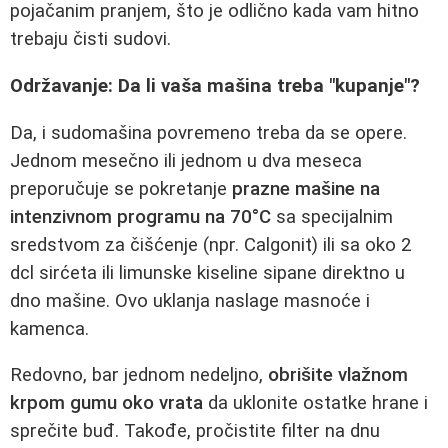
pojačanim pranjem, što je odlično kada vam hitno
trebaju čisti sudovi.
Održavanje: Da li vaša mašina treba "kupanje"?
Da, i sudomašina povremeno treba da se opere.
Jednom mesečno ili jednom u dva meseca
preporučuje se pokretanje
prazne mašine na
intenzivnom programu na 70°C
sa specijalnim
sredstvom za čišćenje (npr. Calgonit) ili sa oko 2
dcl sirćeta ili limunske kiseline sipane direktno u
dno mašine. Ovo uklanja naslage masnoće i
kamenca.
Redovno, bar jednom nedeljno,
obrišite vlažnom
krpom gumu oko vrata
da uklonite ostatke hrane i
sprečite buđ. Takođe, pročistite filter na dnu