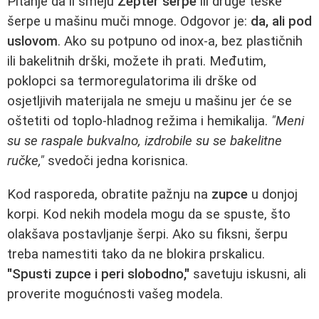
Pitanje da li smeju
Zepter šerpe
ili druge teške
šerpe u mašinu muči mnoge. Odgovor je:
da, ali pod
uslovom
. Ako su potpuno od inox-a, bez plastičnih
ili bakelitnih drški, možete ih prati. Međutim,
poklopci sa termoregulatorima ili drške od
osjetljivih materijala ne smeju u mašinu jer će se
oštetiti od toplo-hladnog režima i hemikalija.
"Meni
su se raspale bukvalno, izdrobile su se bakelitne
ručke,"
svedoči jedna korisnica.
Kod rasporeda, obratite pažnju na
zupce
u donjoj
korpi. Kod nekih modela mogu da se spuste, što
olakšava postavljanje šerpi. Ako su fiksni, šerpu
treba namestiti tako da ne blokira prskalicu.
"Spusti zupce i peri slobodno,"
savetuju iskusni, ali
proverite mogućnosti vašeg modela.