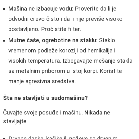
Mašina ne izbacuje vodu:
Proverite da li je
odvodni crevo čisto i da li nije previše visoko
postavljeno. Pročistite filter.
Mutne čaše, ogrebotine na staklu:
Staklo
vremenom podleže koroziji od hemikalija i
visokih temperatura. Izbegavajte mešanje stakla
sa metalnim priborom u istoj korpi. Koristite
manje agresivna sredstva.
Šta ne stavljati u sudomašinu?
Čuvajte svoje posuđe i mašinu.
Nikada
ne
stavljajte:
Drvene daske, kašike ili noževe sa drvenim