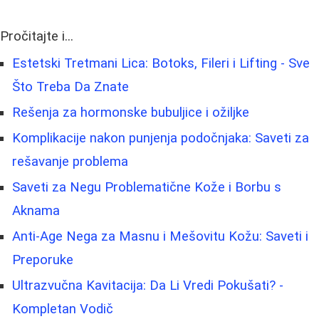
Pročitajte i...
Estetski Tretmani Lica: Botoks, Fileri i Lifting - Sve
Što Treba Da Znate
Rešenja za hormonske bubuljice i ožiljke
Komplikacije nakon punjenja podočnjaka: Saveti za
rešavanje problema
Saveti za Negu Problematične Kože i Borbu s
Aknama
Anti-Age Nega za Masnu i Mešovitu Kožu: Saveti i
Preporuke
Ultrazvučna Kavitacija: Da Li Vredi Pokušati? -
Kompletan Vodič