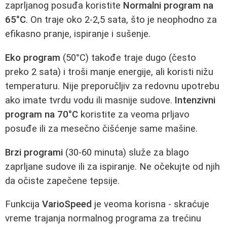
zaprljanog posuđa koristite
Normalni program na
65°C
. On traje oko 2-2,5 sata, što je neophodno za
efikasno pranje, ispiranje i sušenje.
Eko program
(50°C) takođe traje dugo (često
preko 2 sata) i troši manje energije, ali koristi nižu
temperaturu. Nije preporučljiv za redovnu upotrebu
ako imate tvrdu vodu ili masnije sudove.
Intenzivni
program na 70°C
koristite za veoma prljavo
posuđe ili za mesečno čišćenje same mašine.
Brzi programi
(30-60 minuta) služe za blago
zaprljane sudove ili za ispiranje. Ne očekujte od njih
da očiste zapečene tepsije.
Funkcija
VarioSpeed
je veoma korisna - skraćuje
vreme trajanja normalnog programa za trećinu