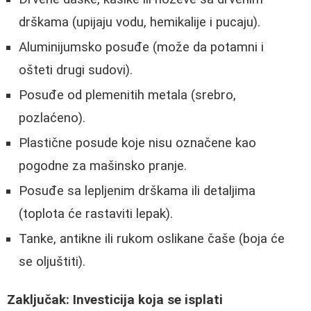
drškama (upijaju vodu, hemikalije i pucaju).
Aluminijumsko posuđe (može da potamni i
ošteti drugi sudovi).
Posuđe od plemenitih metala (srebro,
pozlaćeno).
Plastične posude koje nisu označene kao
pogodne za mašinsko pranje.
Posuđe sa lepljenim drškama ili detaljima
(toplota će rastaviti lepak).
Tanke, antikne ili rukom oslikane čaše (boja će
se oljuštiti).
Zaključak: Investicija koja se isplati