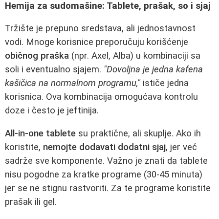
Hemija za sudomašine: Tablete, prašak, so i sjaj
Tržište je prepuno sredstava, ali jednostavnost
vodi. Mnoge korisnice preporučuju korišćenje
običnog praška
(npr. Axel, Alba) u kombinaciji sa
soli i eventualno sjajem.
"Dovoljna je jedna kafena
kašičica na normalnom programu,"
ističe jedna
korisnica. Ova kombinacija omogućava kontrolu
doze i često je jeftinija.
All-in-one tablete
su praktične, ali skuplje. Ako ih
koristite,
nemojte dodavati dodatni sjaj
, jer već
sadrže sve komponente. Važno je znati da tablete
nisu pogodne za kratke programe (30-45 minuta)
jer se ne stignu rastvoriti. Za te programe koristite
prašak ili gel.