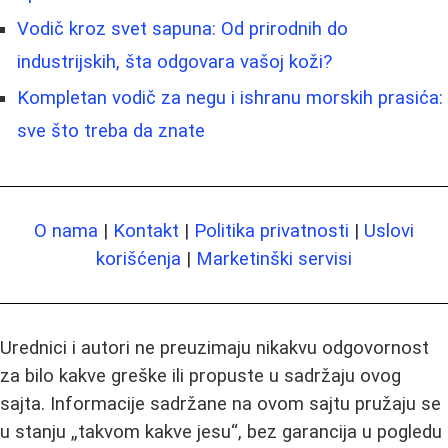
Vodič kroz svet sapuna: Od prirodnih do
industrijskih, šta odgovara vašoj koži?
Kompletan vodič za negu i ishranu morskih prasića:
sve što treba da znate
O nama
|
Kontakt
|
Politika privatnosti
|
Uslovi
korišćenja
|
Marketinški servisi
Urednici i autori ne preuzimaju nikakvu odgovornost
za bilo kakve greške ili propuste u sadržaju ovog
sajta. Informacije sadržane na ovom sajtu pružaju se
u stanju „takvom kakve jesu“, bez garancija u pogledu