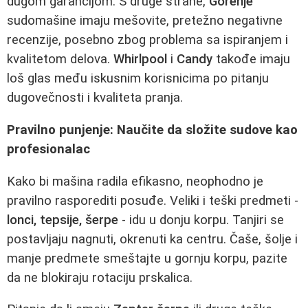
dugom garancijom. S druge strane,
Gorenje
sudomašine imaju mešovite, pretežno negativne
recenzije, posebno zbog problema sa ispiranjem i
kvalitetom delova.
Whirlpool
i
Candy
takođe imaju
loš glas među iskusnim korisnicima po pitanju
dugovečnosti i kvaliteta pranja.
Pravilno punjenje: Naučite da složite sudove kao
profesionalac
Kako bi mašina radila efikasno, neophodno je
pravilno rasporediti posuđe. Veliki i teški predmeti -
lonci, tepsije, šerpe
- idu u donju korpu. Tanjiri se
postavljaju nagnuti, okrenuti ka centru. Čaše, šolje i
manje predmete smeštajte u gornju korpu, pazite
da ne blokiraju rotaciju prskalica.