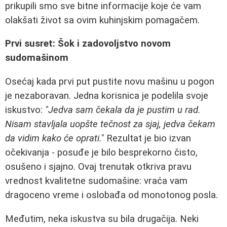
prikupili smo sve bitne informacije koje će vam
olakšati život sa ovim kuhinjskim pomagačem.
Prvi susret: Šok i zadovoljstvo novom
sudomašinom
Osećaj kada prvi put pustite novu mašinu u pogon
je nezaboravan. Jedna korisnica je podelila svoje
iskustvo:
"Jedva sam čekala da je pustim u rad.
Nisam stavljala uopšte tečnost za sjaj, jedva čekam
da vidim kako će oprati."
Rezultat je bio izvan
očekivanja - posuđe je bilo besprekorno čisto,
osušeno i sjajno. Ovaj trenutak otkriva pravu
vrednost kvalitetne sudomašine: vraća vam
dragoceno vreme i oslobađa od monotonog posla.
Međutim, neka iskustva su bila drugačija. Neki