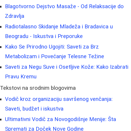
Blagotvorno Dejstvo Masaže - Od Relaksacije do
Zdravlja
Radiotalasno Skidanje Mladeža i Bradavica u
Beogradu - Iskustva i Preporuke
Kako Se Prirodno Ugojiti: Saveti za Brz
Metabolizam i Povećanje Telesne Težine
Saveti za Negu Suve i Osetljive Kože: Kako Izabrati
Pravu Kremu
Tekstovi na srodnim blogovima
Vodič kroz organizaciju savršenog venčanja:
Saveti, budžet i iskustva
Ultimativni Vodič za Novogodišnje Menije: Šta
Spremati za Doček Nove Godine