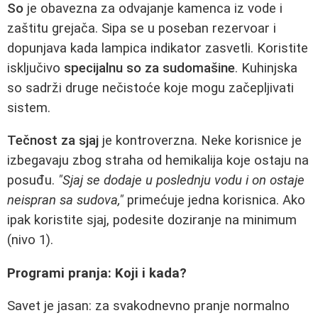
So
je obavezna za odvajanje kamenca iz vode i
zaštitu grejača. Sipa se u poseban rezervoar i
dopunjava kada lampica indikator zasvetli. Koristite
isključivo
specijalnu so za sudomašine
. Kuhinjska
so sadrži druge nečistoće koje mogu začepljivati
sistem.
Tečnost za sjaj
je kontroverzna. Neke korisnice je
izbegavaju zbog straha od hemikalija koje ostaju na
posuđu.
"Sjaj se dodaje u poslednju vodu i on ostaje
neispran sa sudova,"
primećuje jedna korisnica. Ako
ipak koristite sjaj, podesite doziranje na minimum
(nivo 1).
Programi pranja: Koji i kada?
Savet je jasan: za svakodnevno pranje normalno