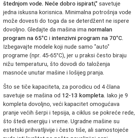
štednjom vode. Neće dobro ispirati,"
savetuje
jedna iskusna korisnica. Minimalna potrošnja vode
može dovesti do toga da se deterdžent ne ispere
dovoljno. Gledajte da mašina ima
normalan
program na 65°C
i
intenzivni program na 70°C
.
Izbegavajte modele koji nude samo "auto"
programe (npr. 45-65°C), jer u praksi često biraju
nižu temperaturu, što dovodi do taloženja
masnoće unutar mašine i lošijeg pranja.
Što se tiče kapaciteta, za porodicu od 4 člana
savetuje se mašina od
12-13 kompleta
. Iako je 9
kompleta dovoljno, veći kapacitet omogućava
pranje većih šerpi i tepsija, a ciklus se pokreće rede,
što štedi energiju i vreme. Ugradne mašine su
estetski prihvatljivije i često tiše, ali samostojeće