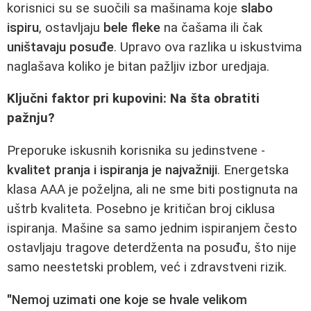
korisnici su se suočili sa mašinama koje
slabo
ispiru
, ostavljaju
bele fleke
na čašama ili čak
uništavaju posuđe
. Upravo ova razlika u iskustvima
naglašava koliko je bitan pažljiv izbor uredjaja.
Ključni faktor pri kupovini: Na šta obratiti
pažnju?
Preporuke iskusnih korisnika su jedinstvene -
kvalitet pranja i ispiranja je najvažniji
. Energetska
klasa AAA je poželjna, ali ne sme biti postignuta na
uštrb kvaliteta. Posebno je kritičan broj ciklusa
ispiranja. Mašine sa samo jednim ispiranjem često
ostavljaju tragove deterdženta na posuđu, što nije
samo neestetski problem, već i zdravstveni rizik.
"Nemoj uzimati one koje se hvale velikom