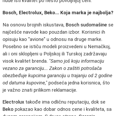
nude isti kvalitet po nešto povoljnijoj ceni.
Bosch, Electrolux, Beko... Koja marka je najbolja?
Na osnovu brojnih iskustava,
Bosch sudomašine
se
najčešće navode kao pouzdan izbor. Korisnici ih
opisuju kao "avione" u odnosu na druge marke.
Posebno se ističu modeli proizvedeni u Nemačkoj,
ali i oni sklopljeni u Poljskoj ili Turskoj zadržavaju
visok kvalitet brenda.
"Samo još koju informaciju
vezano za garanciju... Zakon o zaštiti potrošača
obezbeđuje kupcima garanciju u trajanju od 2 godine
od datuma kupovine,"
podseća jedna korisnica, što
je važno znati prilikom reklamacije.
Electrolux
takođe ima odličnu reputaciju, dok se
Beko
pokazao kao dobar odnos cene i kvaliteta, sa