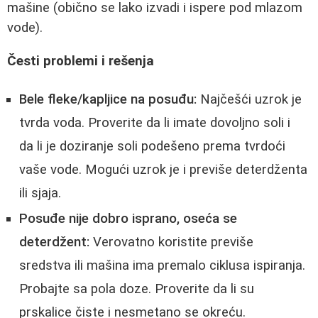
mašine (obično se lako izvadi i ispere pod mlazom
vode).
Česti problemi i rešenja
Bele fleke/kapljice na posuđu:
Najčešći uzrok je
tvrda voda. Proverite da li imate dovoljno soli i
da li je doziranje soli podešeno prema tvrdoći
vaše vode. Mogući uzrok je i previše deterdženta
ili sjaja.
Posuđe nije dobro isprano, oseća se
deterdžent:
Verovatno koristite previše
sredstva ili mašina ima premalo ciklusa ispiranja.
Probajte sa pola doze. Proverite da li su
prskalice čiste i nesmetano se okreću.