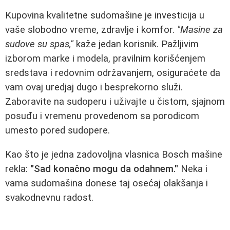
Kupovina kvalitetne sudomašine je investicija u
vaše slobodno vreme, zdravlje i komfor.
"Masine za
sudove su spas,"
kaže jedan korisnik. Pažljivim
izborom marke i modela, pravilnim korišćenjem
sredstava i redovnim održavanjem, osiguraćete da
vam ovaj uredjaj dugo i besprekorno služi.
Zaboravite na sudoperu i uživajte u čistom, sjajnom
posuđu i vremenu provedenom sa porodicom
umesto pored sudopere.
Kao što je jedna zadovoljna vlasnica Bosch mašine
rekla:
"Sad konačno mogu da odahnem."
Neka i
vama sudomašina donese taj osećaj olakšanja i
svakodnevnu radost.