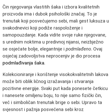
Čin njegovanja vlastitih šaka i izbora kvalitetnih
proizvoda ima i dubok psihološki značaj. To je
trenutak koji posvećujemo sebi, mali gest luksuza u
svakodnevici koji podiže raspoloženje i
samopouzdanje. Kada vidite svoje ruke njegovane,
s urednim noktima u predivnoj nijansi, neizbježno
se osjećate bolje, elegantnije i
podmlađeno
. Ovaj
osjećaj zadovoljstva neprocenjiv je dio procesa
podmlađivanja šaka
.
Kolekcioniranje i korištenje visokokvalitetnih lakova
može biti oblik ličnog izražavanja i stvaranja
pozitivne energije. Svaki put kada ponesete četkicu
i nanesete omiljenu boju, to nije samo fizički čin,
već i simboličan trenutak brige o sebi. Upravo ta
svjesnost i pažnja posvećena sebi kroz