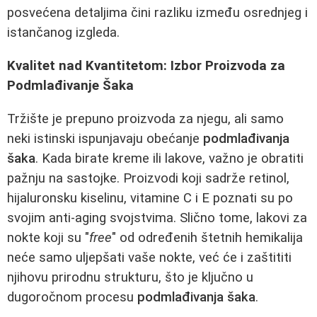
posvećena detaljima čini razliku između osrednjeg i
istančanog izgleda.
Kvalitet nad Kvantitetom: Izbor Proizvoda za
Podmlađivanje Šaka
Tržište je prepuno proizvoda za njegu, ali samo
neki istinski ispunjavaju obećanje
podmlađivanja
šaka
. Kada birate kreme ili lakove, važno je obratiti
pažnju na sastojke. Proizvodi koji sadrže retinol,
hijaluronsku kiselinu, vitamine C i E poznati su po
svojim anti-aging svojstvima. Slično tome, lakovi za
nokte koji su "
free
" od određenih štetnih hemikalija
neće samo uljepšati vaše nokte, već će i zaštititi
njihovu prirodnu strukturu, što je ključno u
dugoročnom procesu
podmlađivanja šaka
.