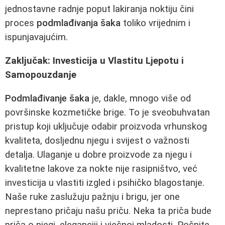
jednostavne radnje poput lakiranja noktiju čini
proces
podmlađivanja šaka
toliko vrijednim i
ispunjavajućim.
Zaključak: Investicija u Vlastitu Ljepotu i
Samopouzdanje
Podmlađivanje šaka
je, dakle, mnogo više od
površinske kozmetičke brige. To je sveobuhvatan
pristup koji uključuje odabir proizvoda vrhunskog
kvaliteta, dosljednu njegu i svijest o važnosti
detalja. Ulaganje u dobre proizvode za njegu i
kvalitetne lakove za nokte nije rasipništvo, već
investicija u vlastiti izgled i psihičko blagostanje.
Naše ruke zaslužuju pažnju i brigu, jer one
neprestano pričaju našu priču. Neka ta priča bude
priča o njegi, eleganciji i vječnoj mladosti. Počnite