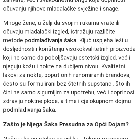
očuvanju njihove mladalačke svježine i snage.
Mnoge žene, u želji da svojim rukama vrate ili
očuvaju mladalački izgled, istražuju različite
metode
podmlađivanja šaka
. Ključ uspjeha leži u
dosljednosti i korištenju visokokvalitetnih proizvoda
koji ne samo da poboljšavaju estetski izgled, već i
njeguju kožu i nokte na dubljem nivou. Kvalitetni
lakovi za nokte, poput onih renomiranih brendova,
često su formulirani bez štetnih supstanci, što ih
čini ne samo sigurnijim za upotrebu, već i doprinosi
zdravlju noktne ploče, a time i cjelokupnom dojmu
podmlađivanja šaka
.
Zašto je Njega Šaka Presudna za Opći Dojam?
Naše ruke su stalno na vidiku - tokom razgovora,