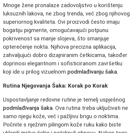
Mnoge žene pronalaze zadovoljstvo u korištenju
luksuznih lakova, ne zbog trenda, već zbog njihovog
superiornog kvaliteta. Ovi proizvodi često imaju
bogatiju pigmente, omogućavajući potpunu
pokrivenost sa manje slojeva, što smanjuje
opterećenje nokta. Njihova precizna aplikacija,
zahvaljujući dobro dizajniranim četkicama, također
doprinosi elegantnom i sofisticiranom završetku
koji ide u prilog vizuelnom
podmlađivanju šaka
.
Rutina Njegovanja Šaka: Korak po Korak
Uspostavljanje redovne rutine je temelj uspješnog
podmlađivanja šaka
. Ova rutina treba uključivati ne
samo njegu kože, već i pažljivu brigu o noktima.
Počnite s nježnim pilingom kože ruku kako biste
uklonili mrtve ćelije i potaknuli obnovu. Nakon toga,