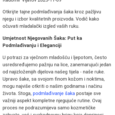
Otkrijte tajne podmlađivanja šaka kroz pažljivu
njegu i izbor kvalitetnih proizvoda. Vodič kako
očuvati mladalački izgled vaših ruku.
Umjetnost Njegovanih Šaka: Put ka
Podmlađivanju i Eleganciji
U potrazi za vječnom mladošću i ljepotom, često
usredsređujemo pažnju na lice, zanemarujući jedan
od najizloženijih dijelova našeg tijela - naše ruke.
Upravo šake, sa svojom finom kožom i noktima,
mogu najviše otkriti o našim godinama i načinu
života. Stoga,
podmlađivanje šaka
postaje sve
važniji aspekt kompletne njegujuće rutine. Ovaj
proces ne podrazumijeva samo kozmetičke
zahvate, već i svakodnevnu brigu koja doprinosi