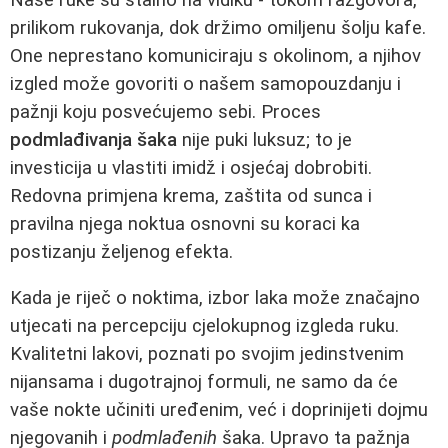
prilikom rukovanja, dok držimo omiljenu šolju kafe.
One neprestano komuniciraju s okolinom, a njihov
izgled može govoriti o našem samopouzdanju i
pažnji koju posvećujemo sebi. Proces
podmlađivanja šaka
nije puki luksuz; to je
investicija u vlastiti imidž i osjećaj dobrobiti.
Redovna primjena krema, zaštita od sunca i
pravilna njega noktua osnovni su koraci ka
postizanju željenog efekta.
Kada je riječ o noktima, izbor laka može značajno
utjecati na percepciju cjelokupnog izgleda ruku.
Kvalitetni lakovi, poznati po svojim jedinstvenim
nijansama i dugotrajnoj formuli, ne samo da će
vaše nokte učiniti uređenim, već i doprinijeti dojmu
njegovanih i
podmlađenih
šaka. Upravo ta pažnja