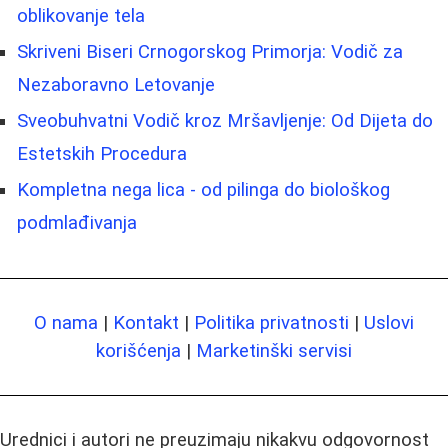
oblikovanje tela
Skriveni Biseri Crnogorskog Primorja: Vodič za
Nezaboravno Letovanje
Sveobuhvatni Vodič kroz Mršavljenje: Od Dijeta do
Estetskih Procedura
Kompletna nega lica - od pilinga do biološkog
podmlađivanja
O nama
|
Kontakt
|
Politika privatnosti
|
Uslovi
korišćenja
|
Marketinški servisi
Urednici i autori ne preuzimaju nikakvu odgovornost