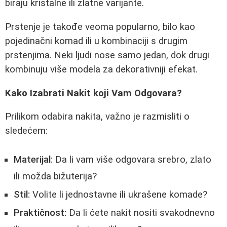
biraju kristalne ili zlatne varijante.
Prstenje je takođe veoma popularno, bilo kao
pojedinačni komad ili u kombinaciji s drugim
prstenjima. Neki ljudi nose samo jedan, dok drugi
kombinuju više modela za dekorativniji efekat.
Kako Izabrati Nakit koji Vam Odgovara?
Prilikom odabira nakita, važno je razmisliti o
sledećem:
Materijal:
Da li vam više odgovara srebro, zlato
ili možda bižuterija?
Stil:
Volite li jednostavne ili ukrašene komade?
Praktičnost:
Da li ćete nakit nositi svakodnevno