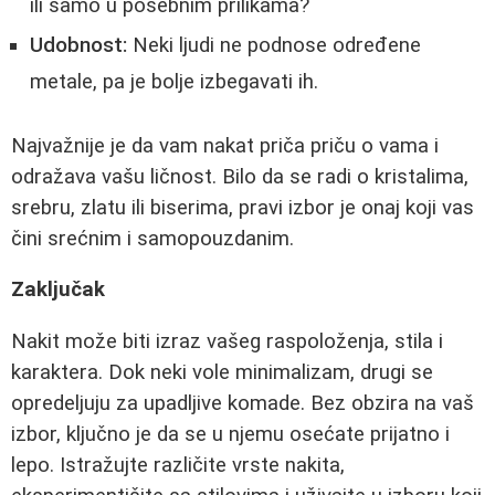
ili samo u posebnim prilikama?
Udobnost:
Neki ljudi ne podnose određene
metale, pa je bolje izbegavati ih.
Najvažnije je da vam nakat priča priču o vama i
odražava vašu ličnost. Bilo da se radi o kristalima,
srebru, zlatu ili biserima, pravi izbor je onaj koji vas
čini srećnim i samopouzdanim.
Zaključak
Nakit može biti izraz vašeg raspoloženja, stila i
karaktera. Dok neki vole minimalizam, drugi se
opredeljuju za upadljive komade. Bez obzira na vaš
izbor, ključno je da se u njemu osećate prijatno i
lepo. Istražujte različite vrste nakita,