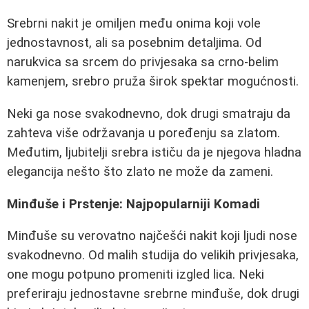
Srebrni nakit je omiljen među onima koji vole
jednostavnost, ali sa posebnim detaljima. Od
narukvica sa srcem do privjesaka sa crno-belim
kamenjem, srebro pruža širok spektar mogućnosti.
Neki ga nose svakodnevno, dok drugi smatraju da
zahteva više održavanja u poređenju sa zlatom.
Međutim, ljubitelji srebra ističu da je njegova hladna
elegancija nešto što zlato ne može da zameni.
Minđuše i Prstenje: Najpopularniji Komadi
Minđuše su verovatno najčešći nakit koji ljudi nose
svakodnevno. Od malih studija do velikih privjesaka,
one mogu potpuno promeniti izgled lica. Neki
preferiraju jednostavne srebrne minđuše, dok drugi