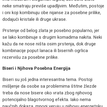
neke smatraju previše upadljivim. Međutim, postoje
i oni koji kombinuju obe nijanse za posebne prilike,
dodajući kristale ili druge ukrase.
Prstenje od belog zlata je posebno popularno, jer
se lako kombinuje s drugim komadima nakita. Neki
kažu da ne nose ništa osim prstenja, dok druge
kombinacije poput lanaca ili bisernih ogrlica
rezervišu za posebne prilike.
Biseri i Njihova Posebna Energija
Biseri su još jedna interesantna tema. Postoji
mišljenje da osobe sa problemima štitne žlezde
treba da nose bisere oko vrata zbog njihovog
potencijalno blagotvornog efekta. Iako nema
naučnih dokaza, mnogi veruju u njihovu energetsku