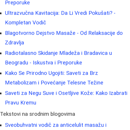
Preporuke
Ultrazvučna Kavitacija: Da Li Vredi Pokušati? -
Kompletan Vodič
Blagotvorno Dejstvo Masaže - Od Relaksacije do
Zdravlja
Radiotalasno Skidanje Mladeža i Bradavica u
Beogradu - Iskustva i Preporuke
Kako Se Prirodno Ugojiti: Saveti za Brz
Metabolizam i Povećanje Telesne Težine
Saveti za Negu Suve i Osetljive Kože: Kako Izabrati
Pravu Kremu
Tekstovi na srodnim blogovima
Sveobuhvatni vodič za anticelulit masažu i