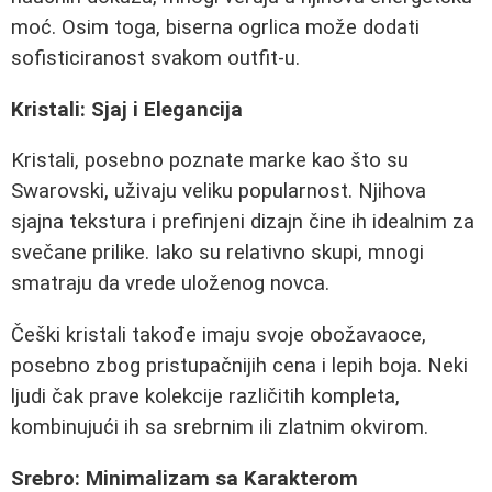
moć. Osim toga, biserna ogrlica može dodati
sofisticiranost svakom outfit-u.
Kristali: Sjaj i Elegancija
Kristali, posebno poznate marke kao što su
Swarovski, uživaju veliku popularnost. Njihova
sjajna tekstura i prefinjeni dizajn čine ih idealnim za
svečane prilike. Iako su relativno skupi, mnogi
smatraju da vrede uloženog novca.
Češki kristali takođe imaju svoje obožavaoce,
posebno zbog pristupačnijih cena i lepih boja. Neki
ljudi čak prave kolekcije različitih kompleta,
kombinujući ih sa srebrnim ili zlatnim okvirom.
Srebro: Minimalizam sa Karakterom