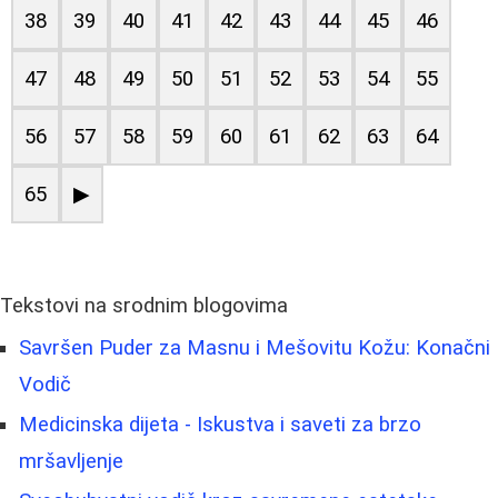
38
39
40
41
42
43
44
45
46
47
48
49
50
51
52
53
54
55
56
57
58
59
60
61
62
63
64
65
▶
Tekstovi na srodnim blogovima
Savršen Puder za Masnu i Mešovitu Kožu: Konačni
Vodič
Medicinska dijeta - Iskustva i saveti za brzo
mršavljenje