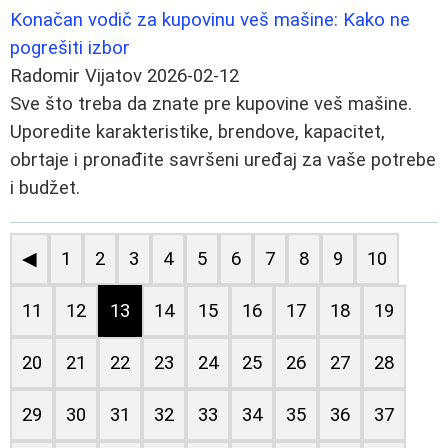
Konačan vodič za kupovinu veš mašine: Kako ne
pogrešiti izbor
Radomir Vijatov
2026-02-12
Sve što treba da znate pre kupovine veš mašine.
Uporedite karakteristike, brendove, kapacitet,
obrtaje i pronađite savršeni uređaj za vaše potrebe
i budžet.
◀
1
2
3
4
5
6
7
8
9
10
11
12
13
14
15
16
17
18
19
20
21
22
23
24
25
26
27
28
29
30
31
32
33
34
35
36
37