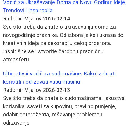
Vodič za Ukrašavanje Doma za Novu Godinu: Ideje,
Trendovi i Inspiracija
Radomir Vijatov
2026-02-14
Sve što treba da znate o ukrašavanju doma za
novogodišnje praznike. Od izbora jelke i ukrasa do
kreativnih ideja za dekoraciju celog prostora.
Inspirišite se i stvorite čarobnu prazničnu
atmosferu.
Ultimativni vodič za sudomašine: Kako izabrati,
koristiti i održavati vašu mašinu
Radomir Vijatov
2026-02-13
Sve što treba da znate o sudomašinama. Iskustva
korisnika, saveti za kupovinu, pravilno punjenje,
odabir deterdženta, rešavanje problema i
održavanje.