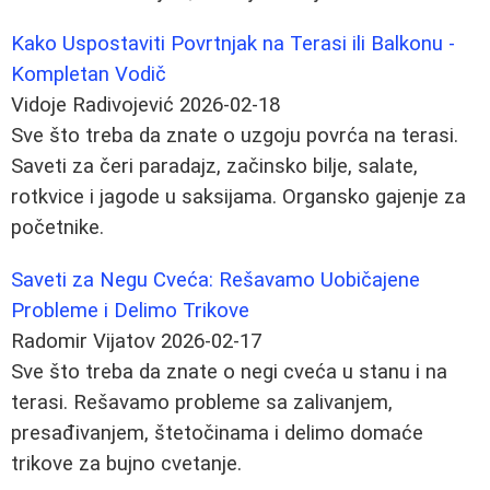
Kako Uspostaviti Povrtnjak na Terasi ili Balkonu -
Kompletan Vodič
Vidoje Radivojević
2026-02-18
Sve što treba da znate o uzgoju povrća na terasi.
Saveti za čeri paradajz, začinsko bilje, salate,
rotkvice i jagode u saksijama. Organsko gajenje za
početnike.
Saveti za Negu Cveća: Rešavamo Uobičajene
Probleme i Delimo Trikove
Radomir Vijatov
2026-02-17
Sve što treba da znate o negi cveća u stanu i na
terasi. Rešavamo probleme sa zalivanjem,
presađivanjem, štetočinama i delimo domaće
trikove za bujno cvetanje.