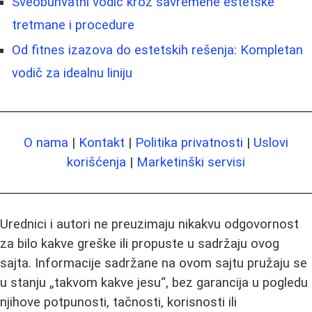
Sveobuhvatni vodič kroz savremene estetske
tretmane i procedure
Od fitnes izazova do estetskih rešenja: Kompletan
vodič za idealnu liniju
O nama
|
Kontakt
|
Politika privatnosti
|
Uslovi
korišćenja
|
Marketinški servisi
Urednici i autori ne preuzimaju nikakvu odgovornost
za bilo kakve greške ili propuste u sadržaju ovog
sajta. Informacije sadržane na ovom sajtu pružaju se
u stanju „takvom kakve jesu“, bez garancija u pogledu
njihove potpunosti, tačnosti, korisnosti ili