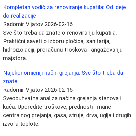
Kompletan vodič za renoviranje kupatila: Od ideje
do realizacije
Radomir Vijatov
2026-02-16
Sve što treba da znate o renoviranju kupatila.
Praktični saveti o izboru pločica, sanitarija,
hidroizolaciji, proračunu troškova i angažovanju
majstora.
Najekonomičniji način grejanja: Sve što treba da
znate
Radomir Vijatov
2026-02-15
Sveobuhvatna analiza načina grejanja stanova i
kuća. Uporedite troškove, prednosti i mane
centralnog grejanja, gasa, struje, drva, uglja i drugih
izvora toplote.