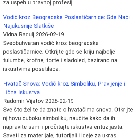
za uspeh u pravnoj profesiji.
Vodič kroz Beogradske Poslastičarnice: Gde Naći
Najukusnije Slatkiše
Vidna Radulj
2026-02-19
Sveobuhvatan vodič kroz beogradske
poslastičarnice. Otkrijte gde se kriju najbolje
tulumbe, krofne, torte i sladoled, bazirano na
iskustvima posetilaca.
Hvatač Snova: Vodič kroz Simboliku, Pravljenje i
Lična Iskustva
Radomir Vijatov
2026-02-19
Sve što želite da znate o hvatačima snova. Otkrijte
njihovu duboku simboliku, naučite kako da ih
napravite sami i pročitajte iskustva entuzijasta.
Saveti za materijale, tutorijali i ideje za ukras.