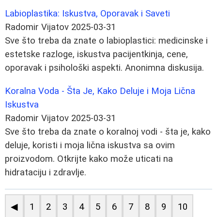
Labioplastika: Iskustva, Oporavak i Saveti
Radomir Vijatov
2025-03-31
Sve što treba da znate o labioplastici: medicinske i
estetske razloge, iskustva pacijentkinja, cene,
oporavak i psihološki aspekti. Anonimna diskusija.
Koralna Voda - Šta Je, Kako Deluje i Moja Lična
Iskustva
Radomir Vijatov
2025-03-31
Sve što treba da znate o koralnoj vodi - šta je, kako
deluje, koristi i moja lična iskustva sa ovim
proizvodom. Otkrijte kako može uticati na
hidrataciju i zdravlje.
◀
1
2
3
4
5
6
7
8
9
10