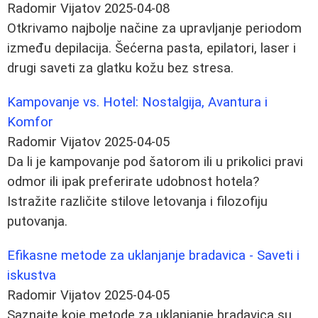
Radomir Vijatov
2025-04-08
Otkrivamo najbolje načine za upravljanje periodom
između depilacija. Šećerna pasta, epilatori, laser i
drugi saveti za glatku kožu bez stresa.
Kampovanje vs. Hotel: Nostalgija, Avantura i
Komfor
Radomir Vijatov
2025-04-05
Da li je kampovanje pod šatorom ili u prikolici pravi
odmor ili ipak preferirate udobnost hotela?
Istražite različite stilove letovanja i filozofiju
putovanja.
Efikasne metode za uklanjanje bradavica - Saveti i
iskustva
Radomir Vijatov
2025-04-05
Saznajte koje metode za uklanjanje bradavica su