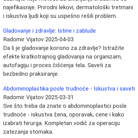
najefikasnije. Prirodni lekovi, dermatološki tretmani
i iskustva ljudi koji su uspešno rešili problem.
Gladovanje i zdravlje: Istine i zablude
Radomir Vijatov
2025-04-03
Da li je gladovanje korisno za zdravlje? Istražite
efekte kratkotrajnog gladovanja na organizam,
autofagiju i proces čišćenja tela. Saveti za
bezbedno praksiranje.
Abdominoplastika posle trudnoće - Iskustva i saveti
Radomir Vijatov
2025-03-31
Sve što treba da znate o abdominoplastici posle
trudnoće - iskustva žena, oporavak, cene i kako
izabrati hirurga. Kompletan vodič za operaciju
zatezanja stomaka.