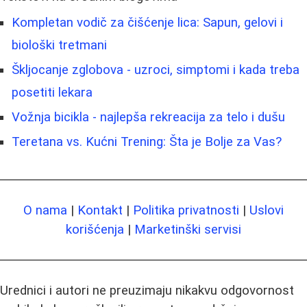
Kompletan vodič za čišćenje lica: Sapun, gelovi i
biološki tretmani
Škljocanje zglobova - uzroci, simptomi i kada treba
posetiti lekara
Vožnja bicikla - najlepša rekreacija za telo i dušu
Teretana vs. Kućni Trening: Šta je Bolje za Vas?
O nama
|
Kontakt
|
Politika privatnosti
|
Uslovi
korišćenja
|
Marketinški servisi
Urednici i autori ne preuzimaju nikakvu odgovornost