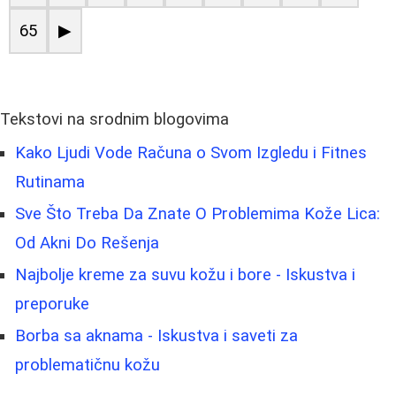
65
▶
Tekstovi na srodnim blogovima
Kako Ljudi Vode Računa o Svom Izgledu i Fitnes
Rutinama
Sve Što Treba Da Znate O Problemima Kože Lica:
Od Akni Do Rešenja
Najbolje kreme za suvu kožu i bore - Iskustva i
preporuke
Borba sa aknama - Iskustva i saveti za
problematičnu kožu