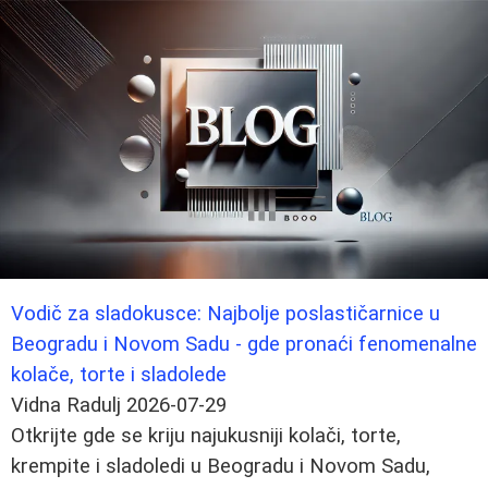
Vodič za sladokusce: Najbolje poslastičarnice u
Beogradu i Novom Sadu - gde pronaći fenomenalne
kolače, torte i sladolede
Vidna Radulj
2026-07-29
Otkrijte gde se kriju najukusniji kolači, torte,
krempite i sladoledi u Beogradu i Novom Sadu,