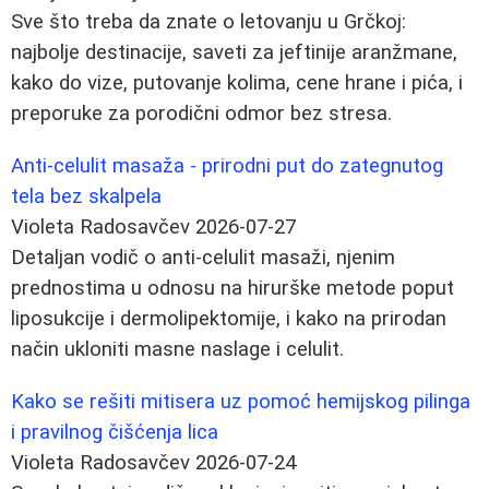
Sve što treba da znate o letovanju u Grčkoj:
najbolje destinacije, saveti za jeftinije aranžmane,
kako do vize, putovanje kolima, cene hrane i pića, i
preporuke za porodični odmor bez stresa.
Anti-celulit masaža - prirodni put do zategnutog
tela bez skalpela
Violeta Radosavčev
2026-07-27
Detaljan vodič o anti-celulit masaži, njenim
prednostima u odnosu na hirurške metode poput
liposukcije i dermolipektomije, i kako na prirodan
način ukloniti masne naslage i celulit.
Kako se rešiti mitisera uz pomoć hemijskog pilinga
i pravilnog čišćenja lica
Violeta Radosavčev
2026-07-24