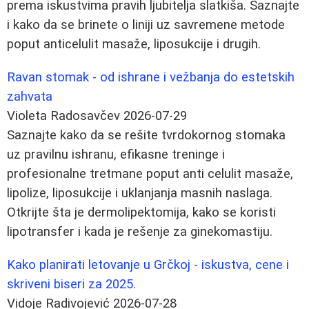
prema iskustvima pravih ljubitelja slatkiša. Saznajte
i kako da se brinete o liniji uz savremene metode
poput anticelulit masaže, liposukcije i drugih.
Ravan stomak - od ishrane i vežbanja do estetskih
zahvata
Violeta Radosavčev
2026-07-29
Saznajte kako da se rešite tvrdokornog stomaka
uz pravilnu ishranu, efikasne treninge i
profesionalne tretmane poput anti celulit masaže,
lipolize, liposukcije i uklanjanja masnih naslaga.
Otkrijte šta je dermolipektomija, kako se koristi
lipotransfer i kada je rešenje za ginekomastiju.
Kako planirati letovanje u Grčkoj - iskustva, cene i
skriveni biseri za 2025.
Vidoje Radivojević
2026-07-28