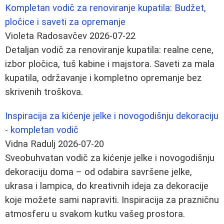
Kompletan vodič za renoviranje kupatila: Budžet,
pločice i saveti za opremanje
Violeta Radosavčev
2026-07-22
Detaljan vodič za renoviranje kupatila: realne cene,
izbor pločica, tuš kabine i majstora. Saveti za mala
kupatila, održavanje i kompletno opremanje bez
skrivenih troškova.
Inspiracija za kićenje jelke i novogodišnju dekoraciju
- kompletan vodič
Vidna Radulj
2026-07-20
Sveobuhvatan vodič za kićenje jelke i novogodišnju
dekoraciju doma – od odabira savršene jelke,
ukrasa i lampica, do kreativnih ideja za dekoracije
koje možete sami napraviti. Inspiracija za prazničnu
atmosferu u svakom kutku vašeg prostora.