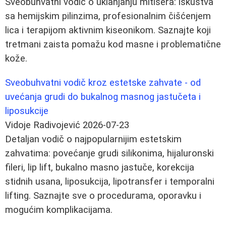
Sveobuhvatni vodič o uklanjanju mitisera: iskustva
sa hemijskim pilinzima, profesionalnim čišćenjem
lica i terapijom aktivnim kiseonikom. Saznajte koji
tretmani zaista pomažu kod masne i problematične
kože.
Sveobuhvatni vodič kroz estetske zahvate - od
uvećanja grudi do bukalnog masnog jastučeta i
liposukcije
Vidoje Radivojević
2026-07-23
Detaljan vodič o najpopularnijim estetskim
zahvatima: povećanje grudi silikonima, hijaluronski
fileri, lip lift, bukalno masno jastuče, korekcija
stidnih usana, liposukcija, lipotransfer i temporalni
lifting. Saznajte sve o procedurama, oporavku i
mogućim komplikacijama.