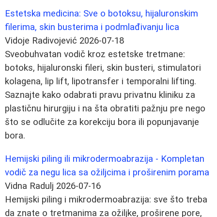
Estetska medicina: Sve o botoksu, hijaluronskim
filerima, skin busterima i podmlađivanju lica
Vidoje Radivojević
2026-07-18
Sveobuhvatan vodič kroz estetske tretmane:
botoks, hijaluronski fileri, skin busteri, stimulatori
kolagena, lip lift, lipotransfer i temporalni lifting.
Saznajte kako odabrati pravu privatnu kliniku za
plastičnu hirurgiju i na šta obratiti pažnju pre nego
što se odlučite za korekciju bora ili popunjavanje
bora.
Hemijski piling ili mikrodermoabrazija - Kompletan
vodič za negu lica sa ožiljcima i proširenim porama
Vidna Radulj
2026-07-16
Hemijski piling i mikrodermoabrazija: sve što treba
da znate o tretmanima za ožiljke, proširene pore,