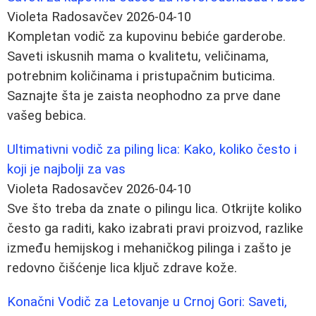
Violeta Radosavčev
2026-04-10
Kompletan vodič za kupovinu bebiće garderobe.
Saveti iskusnih mama o kvalitetu, veličinama,
potrebnim količinama i pristupačnim buticima.
Saznajte šta je zaista neophodno za prve dane
vašeg bebica.
Ultimativni vodič za piling lica: Kako, koliko često i
koji je najbolji za vas
Violeta Radosavčev
2026-04-10
Sve što treba da znate o pilingu lica. Otkrijte koliko
često ga raditi, kako izabrati pravi proizvod, razlike
između hemijskog i mehaničkog pilinga i zašto je
redovno čišćenje lica ključ zdrave kože.
Konačni Vodič za Letovanje u Crnoj Gori: Saveti,