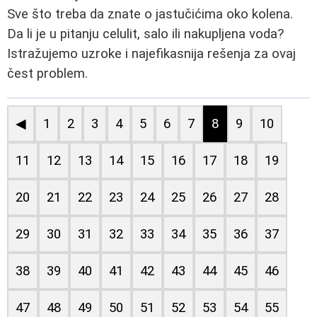
Sve što treba da znate o jastučićima oko kolena.
Da li je u pitanju celulit, salo ili nakupljena voda?
Istražujemo uzroke i najefikasnija rešenja za ovaj
čest problem.
◀
1
2
3
4
5
6
7
8
9
10
11
12
13
14
15
16
17
18
19
20
21
22
23
24
25
26
27
28
29
30
31
32
33
34
35
36
37
38
39
40
41
42
43
44
45
46
47
48
49
50
51
52
53
54
55