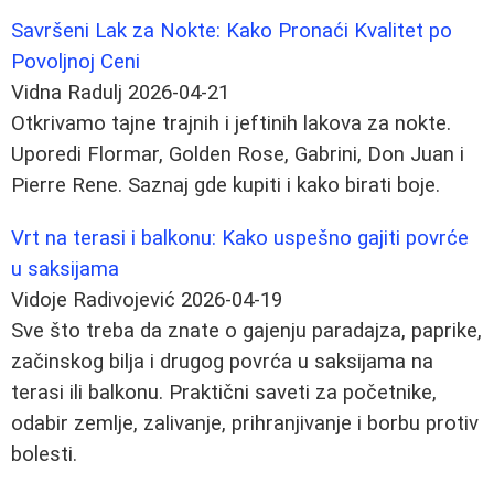
Savršeni Lak za Nokte: Kako Pronaći Kvalitet po
Povoljnoj Ceni
Vidna Radulj
2026-04-21
Otkrivamo tajne trajnih i jeftinih lakova za nokte.
Uporedi Flormar, Golden Rose, Gabrini, Don Juan i
Pierre Rene. Saznaj gde kupiti i kako birati boje.
Vrt na terasi i balkonu: Kako uspešno gajiti povrće
u saksijama
Vidoje Radivojević
2026-04-19
Sve što treba da znate o gajenju paradajza, paprike,
začinskog bilja i drugog povrća u saksijama na
terasi ili balkonu. Praktični saveti za početnike,
odabir zemlje, zalivanje, prihranjivanje i borbu protiv
bolesti.