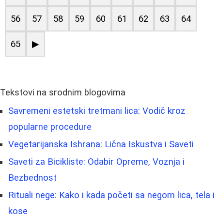
56
57
58
59
60
61
62
63
64
65
▶
Tekstovi na srodnim blogovima
Savremeni estetski tretmani lica: Vodič kroz
popularne procedure
Vegetarijanska Ishrana: Lična Iskustva i Saveti
Saveti za Bicikliste: Odabir Opreme, Voznja i
Bezbednost
Rituali nege: Kako i kada početi sa negom lica, tela i
kose