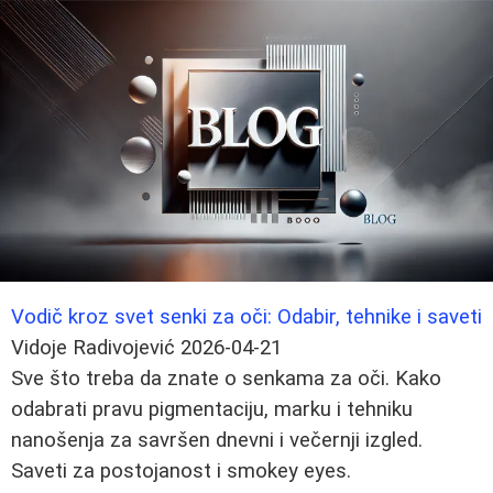
Vodič kroz svet senki za oči: Odabir, tehnike i saveti
Vidoje Radivojević
2026-04-21
Sve što treba da znate o senkama za oči. Kako
odabrati pravu pigmentaciju, marku i tehniku
nanošenja za savršen dnevni i večernji izgled.
Saveti za postojanost i smokey eyes.