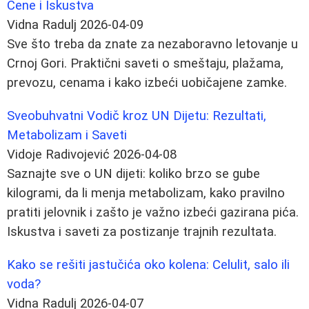
Cene i Iskustva
Vidna Radulj
2026-04-09
Sve što treba da znate za nezaboravno letovanje u
Crnoj Gori. Praktični saveti o smeštaju, plažama,
prevozu, cenama i kako izbeći uobičajene zamke.
Sveobuhvatni Vodič kroz UN Dijetu: Rezultati,
Metabolizam i Saveti
Vidoje Radivojević
2026-04-08
Saznajte sve o UN dijeti: koliko brzo se gube
kilogrami, da li menja metabolizam, kako pravilno
pratiti jelovnik i zašto je važno izbeći gazirana pića.
Iskustva i saveti za postizanje trajnih rezultata.
Kako se rešiti jastučića oko kolena: Celulit, salo ili
voda?
Vidna Radulj
2026-04-07