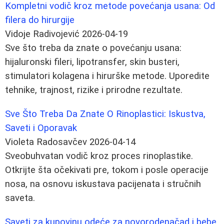
Kompletni vodič kroz metode povećanja usana: Od
filera do hirurgije
Vidoje Radivojević
2026-04-19
Sve što treba da znate o povećanju usana:
hijaluronski fileri, lipotransfer, skin busteri,
stimulatori kolagena i hirurške metode. Uporedite
tehnike, trajnost, rizike i prirodne rezultate.
Sve Što Treba Da Znate O Rinoplastici: Iskustva,
Saveti i Oporavak
Violeta Radosavčev
2026-04-14
Sveobuhvatan vodič kroz proces rinoplastike.
Otkrijte šta očekivati pre, tokom i posle operacije
nosa, na osnovu iskustava pacijenata i stručnih
saveta.
Saveti za kupovinu odeće za novorodenačad i bebe