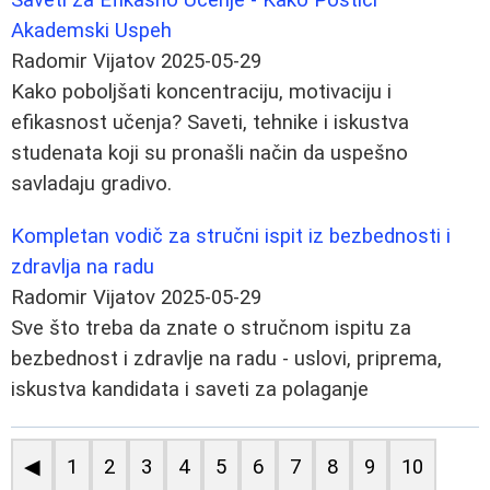
Akademski Uspeh
Radomir Vijatov
2025-05-29
Kako poboljšati koncentraciju, motivaciju i
efikasnost učenja? Saveti, tehnike i iskustva
studenata koji su pronašli način da uspešno
savladaju gradivo.
Kompletan vodič za stručni ispit iz bezbednosti i
zdravlja na radu
Radomir Vijatov
2025-05-29
Sve što treba da znate o stručnom ispitu za
bezbednost i zdravlje na radu - uslovi, priprema,
iskustva kandidata i saveti za polaganje
◀
1
2
3
4
5
6
7
8
9
10