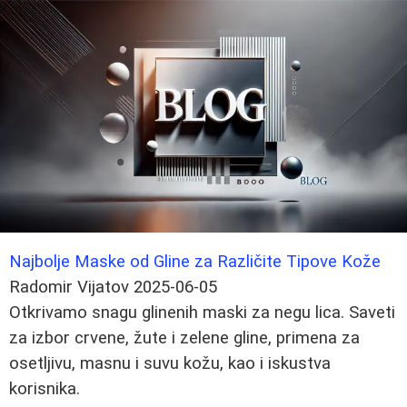
Najbolje Maske od Gline za Različite Tipove Kože
Radomir Vijatov
2025-06-05
Otkrivamo snagu glinenih maski za negu lica. Saveti
za izbor crvene, žute i zelene gline, primena za
osetljivu, masnu i suvu kožu, kao i iskustva
korisnika.