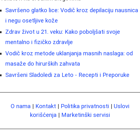
Savršeno glatko lice: Vodič kroz depilaciju nausnica
i negu osetljive kože
Zdrav život u 21. veku: Kako poboljšati svoje
mentalno i fizičko zdravlje
Vodič kroz metode uklanjanja masnih naslaga: od
masaže do hirurških zahvata
Savršeni Sladoledi za Leto - Recepti i Preporuke
O nama
|
Kontakt
|
Politika privatnosti
|
Uslovi
korišćenja
|
Marketinški servisi