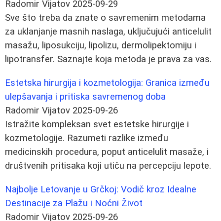
Radomir Vijatov
2025-09-29
Sve što treba da znate o savremenim metodama
za uklanjanje masnih naslaga, uključujući anticelulit
masažu, liposukciju, lipolizu, dermolipektomiju i
lipotransfer. Saznajte koja metoda je prava za vas.
Estetska hirurgija i kozmetologija: Granica između
ulepšavanja i pritiska savremenog doba
Radomir Vijatov
2025-09-26
Istražite kompleksan svet estetske hirurgije i
kozmetologije. Razumeti razlike između
medicinskih procedura, poput anticelulit masaže, i
društvenih pritisaka koji utiču na percepciju lepote.
Najbolje Letovanje u Grčkoj: Vodič kroz Idealne
Destinacije za Plažu i Noćni Život
Radomir Vijatov
2025-09-26