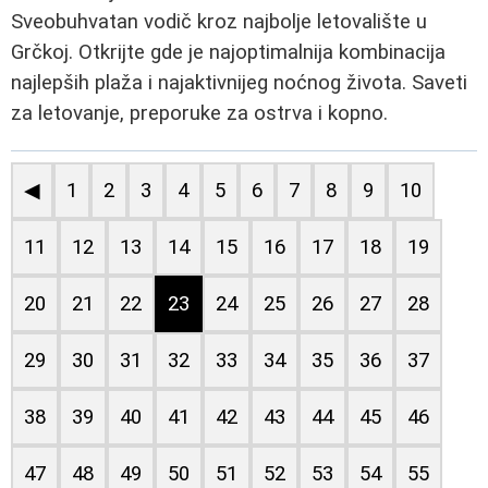
Sveobuhvatan vodič kroz najbolje letovalište u
Grčkoj. Otkrijte gde je najoptimalnija kombinacija
najlepših plaža i najaktivnijeg noćnog života. Saveti
za letovanje, preporuke za ostrva i kopno.
◀
1
2
3
4
5
6
7
8
9
10
11
12
13
14
15
16
17
18
19
20
21
22
23
24
25
26
27
28
29
30
31
32
33
34
35
36
37
38
39
40
41
42
43
44
45
46
47
48
49
50
51
52
53
54
55