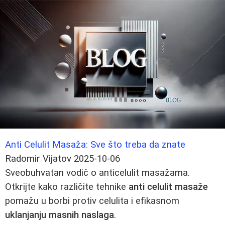
Anti Celulit Masaža: Sve što treba da znate
Radomir Vijatov
2025-10-06
Sveobuhvatan vodič o anticelulit masažama.
Otkrijte kako različite tehnike
anti celulit masaže
pomažu u borbi protiv celulita i efikasnom
uklanjanju masnih naslaga
.