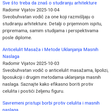
Sve što treba da znaš o studiranju arhitekture
Radomir Vijatov
2025-10-04
Sveobuhvatan vodič za one koji razmišljaju o
studiranju arhitekture. Detalji o prijemnom ispitu,
pripremama, samim studijama i perspektivama
posle diplome.
Anticelulit Masaža i Metode Uklanjanja Masnih
Naslaga
Radomir Vijatov
2025-10-03
Sveobuhvatan vodič o anticelulit masažama, lipolizi,
liposukciji i drugim metodama uklanjanja masnih
naslaga. Saznajte kako efikasno boriti protiv
celulita i postići željenu figuru.
Savremeni pristupi borbi protiv celulita i masnih
naslaga