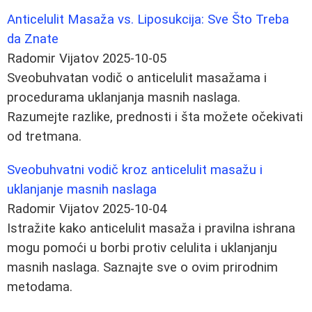
Anticelulit Masaža vs. Liposukcija: Sve Što Treba
da Znate
Radomir Vijatov
2025-10-05
Sveobuhvatan vodič o anticelulit masažama i
procedurama uklanjanja masnih naslaga.
Razumejte razlike, prednosti i šta možete očekivati
od tretmana.
Sveobuhvatni vodič kroz anticelulit masažu i
uklanjanje masnih naslaga
Radomir Vijatov
2025-10-04
Istražite kako anticelulit masaža i pravilna ishrana
mogu pomoći u borbi protiv celulita i uklanjanju
masnih naslaga. Saznajte sve o ovim prirodnim
metodama.