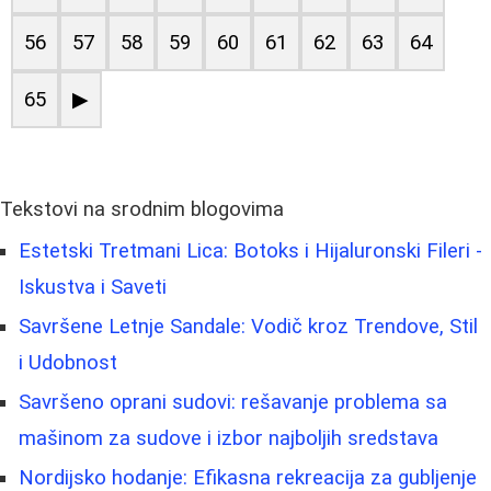
56
57
58
59
60
61
62
63
64
65
▶
Tekstovi na srodnim blogovima
Estetski Tretmani Lica: Botoks i Hijaluronski Fileri -
Iskustva i Saveti
Savršene Letnje Sandale: Vodič kroz Trendove, Stil
i Udobnost
Savršeno oprani sudovi: rešavanje problema sa
mašinom za sudove i izbor najboljih sredstava
Nordijsko hodanje: Efikasna rekreacija za gubljenje