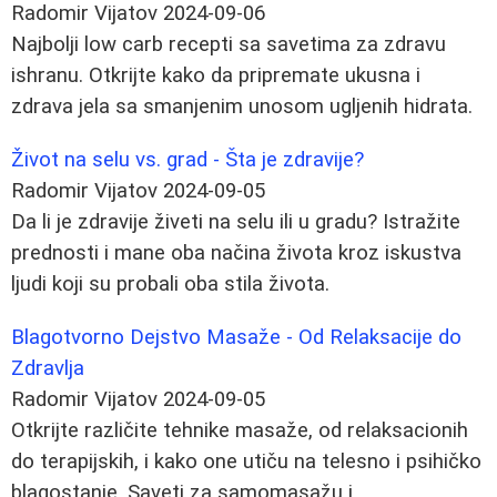
Radomir Vijatov
2024-09-06
Najbolji low carb recepti sa savetima za zdravu
ishranu. Otkrijte kako da pripremate ukusna i
zdrava jela sa smanjenim unosom ugljenih hidrata.
Život na selu vs. grad - Šta je zdravije?
Radomir Vijatov
2024-09-05
Da li je zdravije živeti na selu ili u gradu? Istražite
prednosti i mane oba načina života kroz iskustva
ljudi koji su probali oba stila života.
Blagotvorno Dejstvo Masaže - Od Relaksacije do
Zdravlja
Radomir Vijatov
2024-09-05
Otkrijte različite tehnike masaže, od relaksacionih
do terapijskih, i kako one utiču na telesno i psihičko
blagostanje. Saveti za samomasažu i