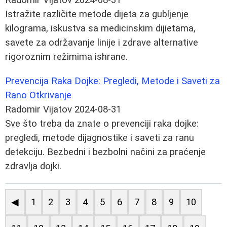
Istražite različite metode dijeta za gubljenje
kilograma, iskustva sa medicinskim dijietama,
savete za održavanje linije i zdrave alternative
rigoroznim režimima ishrane.
Prevencija Raka Dojke: Pregledi, Metode i Saveti za
Rano Otkrivanje
Radomir Vijatov
2024-08-31
Sve što treba da znate o prevenciji raka dojke:
pregledi, metode dijagnostike i saveti za ranu
detekciju. Bezbedni i bezbolni načini za praćenje
zdravlja dojki.
◀
1
2
3
4
5
6
7
8
9
10