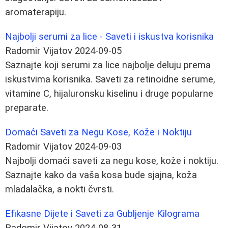
aromaterapiju.
Najbolji serumi za lice - Saveti i iskustva korisnika
Radomir Vijatov
2024-09-05
Saznajte koji serumi za lice najbolje deluju prema
iskustvima korisnika. Saveti za retinoidne serume,
vitamine C, hijaluronsku kiselinu i druge popularne
preparate.
Domaći Saveti za Negu Kose, Kože i Noktiju
Radomir Vijatov
2024-09-03
Najbolji domaći saveti za negu kose, kože i noktiju.
Saznajte kako da vaša kosa bude sjajna, koža
mladalačka, a nokti čvrsti.
Efikasne Dijete i Saveti za Gubljenje Kilograma
Radomir Vijatov
2024-08-31