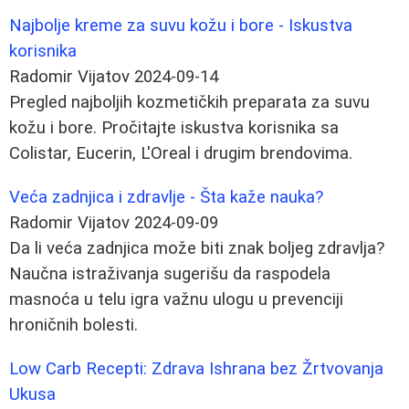
Najbolje kreme za suvu kožu i bore - Iskustva
korisnika
Radomir Vijatov
2024-09-14
Pregled najboljih kozmetičkih preparata za suvu
kožu i bore. Pročitajte iskustva korisnika sa
Colistar, Eucerin, L'Oreal i drugim brendovima.
Veća zadnjica i zdravlje - Šta kaže nauka?
Radomir Vijatov
2024-09-09
Da li veća zadnjica može biti znak boljeg zdravlja?
Naučna istraživanja sugerišu da raspodela
masnoća u telu igra važnu ulogu u prevenciji
hroničnih bolesti.
Low Carb Recepti: Zdrava Ishrana bez Žrtvovanja
Ukusa