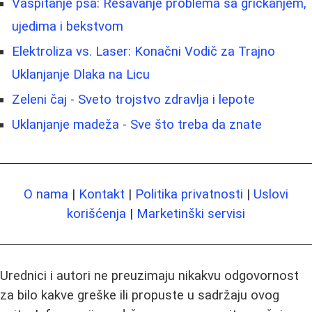
Vaspitanje psa: Rešavanje problema sa grickanjem,
ujedima i bekstvom
Elektroliza vs. Laser: Konačni Vodič za Trajno
Uklanjanje Dlaka na Licu
Zeleni čaj - Sveto trojstvo zdravlja i lepote
Uklanjanje madeža - Sve što treba da znate
O nama
|
Kontakt
|
Politika privatnosti
|
Uslovi
korišćenja
|
Marketinški servisi
Urednici i autori ne preuzimaju nikakvu odgovornost
za bilo kakve greške ili propuste u sadržaju ovog