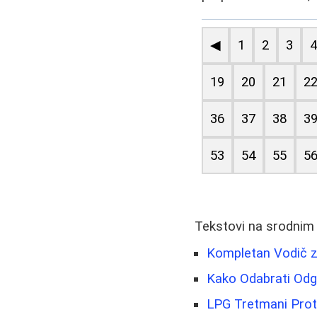
◀
1
2
3
19
20
21
2
36
37
38
3
53
54
55
5
Tekstovi na srodnim
Kompletan Vodič za
Kako Odabrati Od
LPG Tretmani Proti