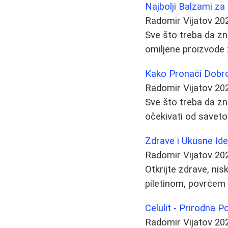
Najbolji Balzami za
Radomir Vijatov
20
Sve što treba da zna
omiljene proizvode
Kako Pronaći Dobrog 
Radomir Vijatov
20
Sve što treba da zna
očekivati od savetov
Zdrave i Ukusne Ide
Radomir Vijatov
20
Otkrijte zdrave, ni
piletinom, povrćem 
Celulit - Prirodna P
Radomir Vijatov
20