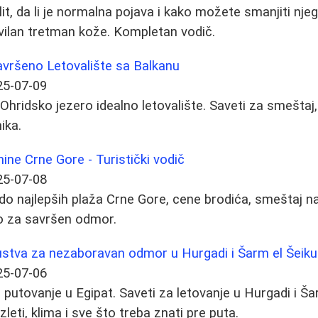
lit, da li je normalna pojava i kako možete smanjiti nje
avilan tretman kože. Kompletan vodič.
avršeno Letovalište sa Balkanu
25-07-09
hridsko jezero idealno letovalište. Saveti za smeštaj, 
ika.
nine Crne Gore - Turistički vodič
25-07-08
do najlepših plaža Crne Gore, cene brodića, smeštaj n
o za savršen odmor.
skustva za nezaboravan odmor u Hurgadi i Šarm el Šeiku
25-07-06
putovanje u Egipat. Saveti za letovanje u Hurgadi i Ša
zleti, klima i sve što treba znati pre puta.