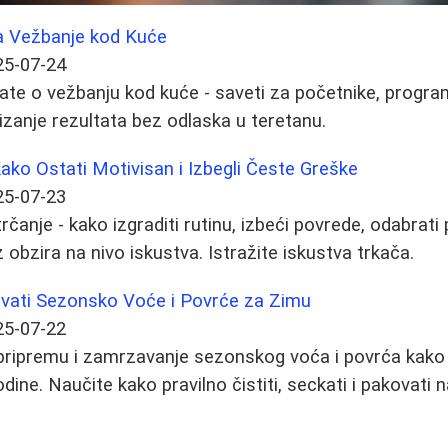
a Vežbanje kod Kuće
25-07-24
ate o vežbanju kod kuće - saveti za početnike, program
tizanje rezultata bez odlaska u teretanu.
Kako Ostati Motivisan i Izbegli Česte Greške
25-07-23
trčanje - kako izgraditi rutinu, izbeći povrede, odabrat
z obzira na nivo iskustva. Istražite iskustva trkača.
Čuvati Sezonsko Voće i Povrće za Zimu
25-07-22
 pripremu i zamrzavanje sezonskog voća i povrća kako b
ine. Naučite kako pravilno čistiti, seckati i pakovati 