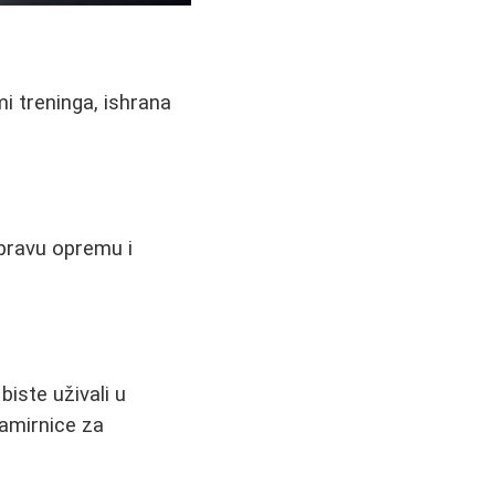
i treninga, ishrana
i pravu opremu i
iste uživali u
namirnice za