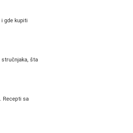
i gde kupiti
 stručnjaka, šta
. Recepti sa