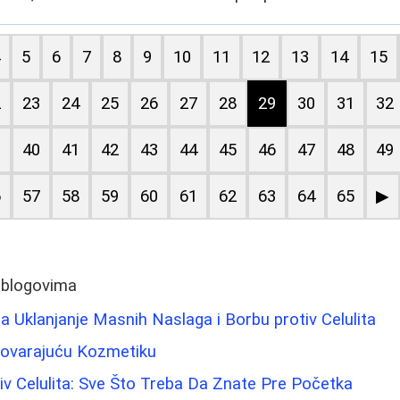
4
5
6
7
8
9
10
11
12
13
14
15
2
23
24
25
26
27
28
29
30
31
32
9
40
41
42
43
44
45
46
47
48
49
6
57
58
59
60
61
62
63
64
65
▶
 blogovima
 Uklanjanje Masnih Naslaga i Borbu protiv Celulita
govarajuću Kozmetiku
v Celulita: Sve Što Treba Da Znate Pre Početka