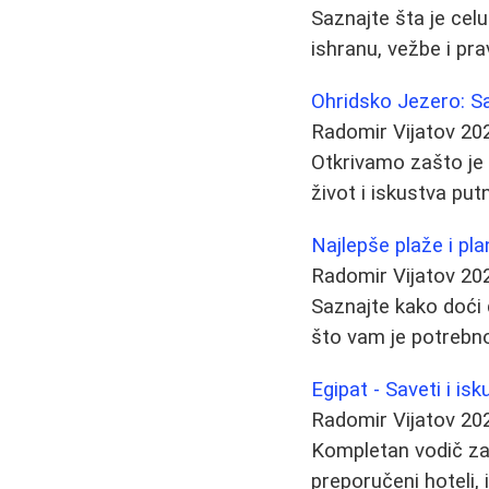
Saznajte šta je celu
ishranu, vežbe i pr
Ohridsko Jezero: S
Radomir Vijatov
20
Otkrivamo zašto je O
život i iskustva putn
Najlepše plaže i pla
Radomir Vijatov
20
Saznajte kako doći 
što vam je potrebn
Egipat - Saveti i i
Radomir Vijatov
20
Kompletan vodič za 
preporučeni hoteli, i