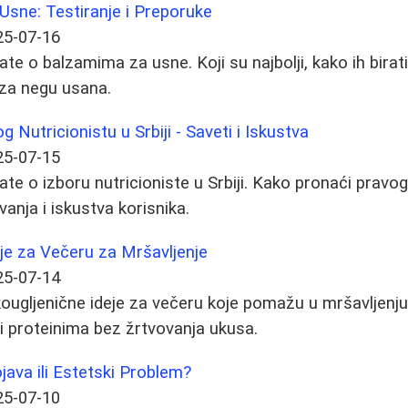
 Usne: Testiranje i Preporuke
25-07-16
te o balzamima za usne. Koji su najbolji, kako ih birati 
 za negu usana.
Nutricionistu u Srbiji - Saveti i Iskustva
25-07-15
te o izboru nutricioniste u Srbiji. Kako pronaći pravog
anja i iskustva korisnika.
je za Večeru za Mršavljenje
25-07-14
skougljenične ideje za večeru koje pomažu u mršavljenju
i proteinima bez žrtvovanja ukusa.
ojava ili Estetski Problem?
25-07-10