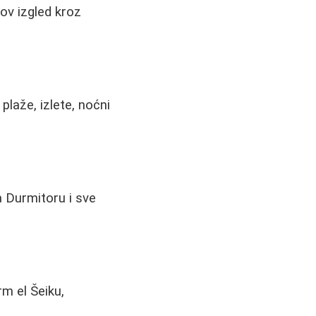
gov izgled kroz
plaže, izlete, noćni
a Durmitoru i sve
rm el Šeiku,