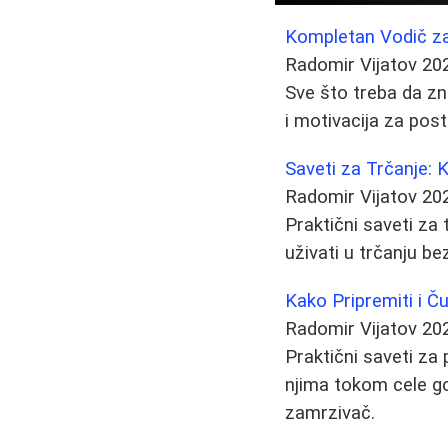
Kompletan Vodič z
Radomir Vijatov
20
Sve što treba da zn
i motivacija za pos
Saveti za Trčanje: 
Radomir Vijatov
20
Praktični saveti za 
uživati u trčanju be
Kako Pripremiti i 
Radomir Vijatov
20
Praktični saveti za
njima tokom cele god
zamrzivač.