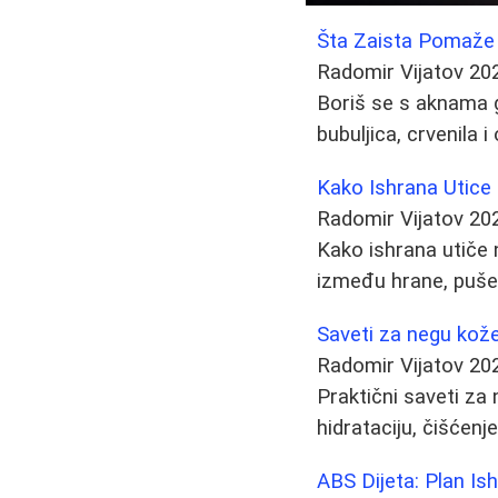
Šta Zaista Pomaže P
Radomir Vijatov
20
Boriš se s aknama g
bubuljica, crvenila i
Kako Ishrana Utice 
Radomir Vijatov
20
Kako ishrana utiče n
između hrane, pušenj
Saveti za negu kože 
Radomir Vijatov
20
Praktični saveti za
hidrataciju, čišćenj
ABS Dijeta: Plan I