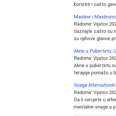
koristiti i zašto ge
Masline i Maslinovo
Radomir Vijatov
20
Saznajte zašto su ma
su njihove glavne pr
Akne u Pubertetu: U
Radomir Vijatov
20
Akne u pubertetu su 
terapije pomažu u bo
Snaga Alternativnih
Radomir Vijatov
20
Da li verujete u alt
mentalne snage u p