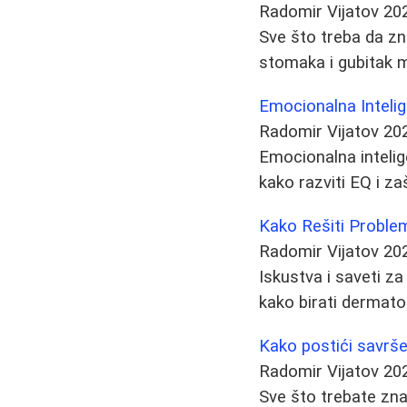
Radomir Vijatov
20
Sve što treba da zna
stomaka i gubitak m
Emocionalna Intelig
Radomir Vijatov
20
Emocionalna intelige
kako razviti EQ i za
Kako Rešiti Probl
Radomir Vijatov
20
Iskustva i saveti z
kako birati dermato
Kako postići savršen
Radomir Vijatov
20
Sve što trebate znat