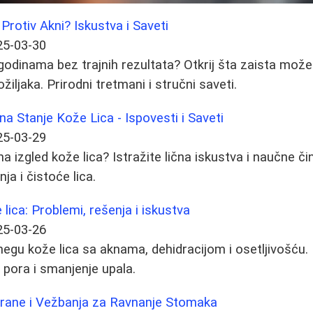
rotiv Akni? Iskustva i Saveti
25-03-30
odinama bez trajnih rezultata? Otkrij šta zaista mož
 ožiljaka. Prirodni tretmani i stručni saveti.
na Stanje Kože Lica - Ispovesti i Saveti
25-03-29
a izgled kože lica? Istražite lična iskustva i naučne či
a i čistoće lica.
lica: Problemi, rešenja i iskustva
25-03-26
 negu kože lica sa aknama, dehidracijom i osetljivošću.
e pora i smanjenje upala.
shrane i Vežbanja za Ravnanje Stomaka