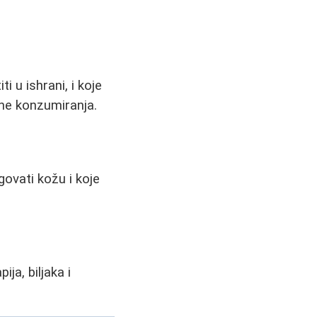
i u ishrani, i koje
čine konzumiranja.
govati kožu i koje
ja, biljaka i