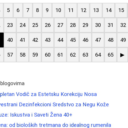
4
5
6
7
8
9
10
11
12
13
14
15
2
23
24
25
26
27
28
29
30
31
32
9
40
41
42
43
44
45
46
47
48
49
6
57
58
59
60
61
62
63
64
65
▶
 blogovima
mpletan Vodič za Estetsku Korekciju Nosa
Svestrani Dezinfekcioni Sredstvo za Negu Kože
e: Iskustva i Saveti Žena 40+
na: od bioloških tretmana do idealnog rumenila