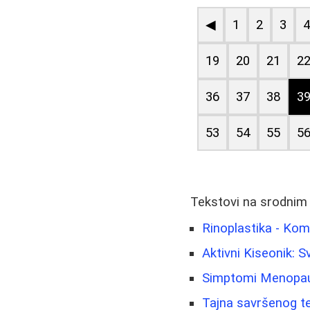
◀
1
2
3
19
20
21
2
36
37
38
3
53
54
55
5
Tekstovi na srodnim
Rinoplastika - Ko
Aktivni Kiseonik: 
Simptomi Menopauz
Tajna savršenog te