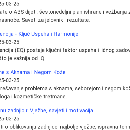
25-03-25
te o ABS dijeti: šestonedeljni plan ishrane i vežbanja 
asnoće. Saveti za jelovnik i rezultate.
encija - Ključ Uspeha i Harmonije
25-03-25
ncija (EQ) postaje ključni faktor uspeha i ličnog zadovo
što je važnija od IQ.
eme s Aknama i Negom Kože
25-03-25
a rešavanje problema s aknama, seborejom i negom kož
loga i kozmetičke tretmane.
u zadnjicu: Vježbe, savjeti i motivacija
25-03-25
i o oblikovanju zadnjice: najbolje vježbe, ispravna tehn