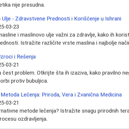
netika nije presudna.
 Ulje - Zdravstvene Prednosti i Korišćenje u Ishrаni
25-03-23
sline i maslinovo ulje važni za zdravlje, kako ih koristit
ednosti. Istražite različite vrste maslina i najbolje na
zroci i Rešenja
25-03-21
čest problem. Otkrijte šta ih izaziva, kako pravilno ne
rbi protiv bubuljica.
 Metoda Lečenja: Priroda, Vera i Zvanična Medicina
25-03-21
ernativne metode lečenja? Istražite snagu prirodnih terapi
rocesu ozdravljenja.