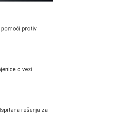
e pomoći protiv
njenice o vezi
 Ispitana rešenja za