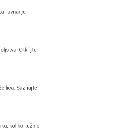
za ravnanje
ljstva. Otkrijte
e lica. Saznajte
ika, koliko težine